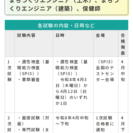
まちづくりエンジニア（土木）、まちづ
くりエンジニア（建築）、保健師
各試験の内容・日時など
試験内容
日時
会場
合
格
発
表
1
・適性検査（基
・適性検査（基
（SPI3）
4
次
礎能力検査
礎能力検査
全国のテ
月
試
（SPI3））
（SPI3））
ストセン
中
験
・書類審査
令和8年4月3
ター会場
旬
日（木曜日）か
ら4月12日（日
曜日）のいずれ
か1日
2
・面接試験（対
令和8年4月中旬
1次試験
4
次
面）
～下旬
合格者に
月
試
・専門試験（ま
通知
下