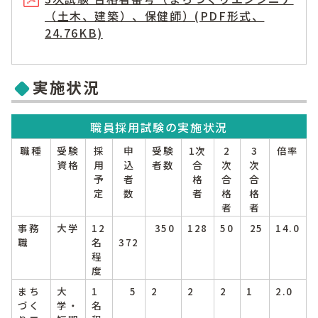
（土木、建築）、保健師）(PDF形式、
24.76KB)
実施状況
職員採用試験の実施状況
職種
受験
採
申
受験
1次
2
3
倍率
資格
用
込
者数
合
次
次
予
者
格
合
合
定
数
者
格
格
者
者
事務
大学
12
350
128
50
25
14.0
職
名
372
程
度
まち
大
1
5
2
2
2
1
2.0
づく
学・
名