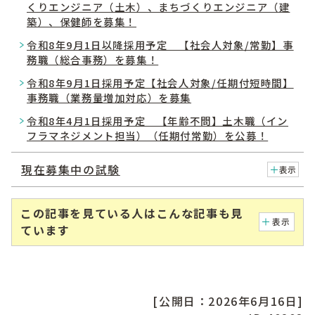
くりエンジニア（土木）、まちづくりエンジニア（建
築）、保健師を募集！
令和8年9月1日以降採用予定 【社会人対象/常勤】事
務職（総合事務）を募集！
令和8年9月1日採用予定【社会人対象/任期付短時間】
事務職（業務量増加対応）を募集
令和8年4月1日採用予定 【年齢不問】土木職（イン
フラマネジメント担当）（任期付常勤）を公募！
現在募集中の試験
表示
この記事を見ている人はこんな記事も見
表示
ています
[公開日：2026年6月16日]