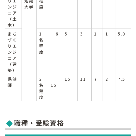
りエ
短期
程
ンジ
大学
度
ニア
（土
木）
まち
1
6
5
3
1
1
5.0
づく
名
りエ
程
ンジ
度
ニア
（建
築）
保健
2
15
11
7
2
7.5
師
名
15
程
度
職種・受験資格