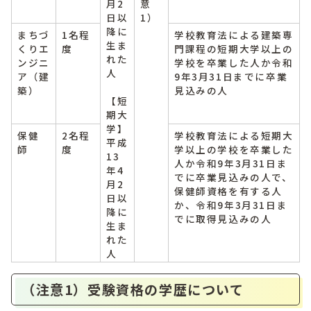
月2
意
日以
1）
降に
まちづ
1名程
学校教育法による建築専
生ま
くりエ
度
門課程の短期大学以上の
れた
ンジニ
学校を卒業した人か令和
人
ア（建
9年3月31日までに卒業
築）
見込みの人
【短
期大
学】
保健
2名程
学校教育法による短期大
平成
師
度
学以上の学校を卒業した
13
人か令和9年3月31日ま
年4
でに卒業見込みの人で、
月2
保健師資格を有する人
日以
か、令和9年3月31日ま
降に
でに取得見込みの人
生ま
れた
人
（注意1）受験資格の学歴について