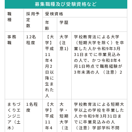
募集職種及び受験資格など
職
採用予
受検資格
種
定
年
学歴
数
齢
事務
12名
【大
大学
学校教育法による大学
職
程度
学】
(注
（短期大学を除く）を卒
平成
意1)
業した人か令和9年3月
11
31日までに卒業見込み
年4
の人で、かつ令和8年4
月2
月1日時点で職務経験が
日以
3年未満の人 （注意）2
降に
生ま
れた
人
まちづ
1名程
【大
大
学校教育法による短期大
くりエ
度
学】
学・
学以上の学校を卒業した
ンジニ
平成
短期
人か令和9年3月31日ま
ア（土
11
大学
でに卒業見込みの人
木）
年4
（注
（注意）学部学科不問