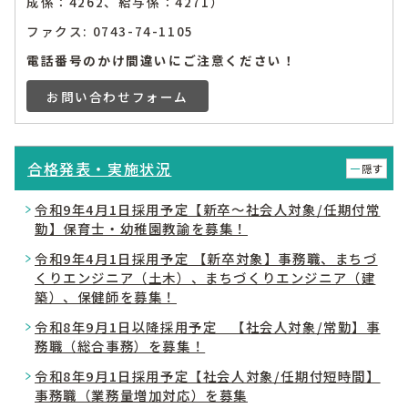
成係：4262、給与係：4271）
ファクス: 0743-74-1105
電話番号のかけ間違いにご注意ください！
お問い合わせフォーム
合格発表・実施状況
隠す
令和9年4月1日採用予定【新卒～社会人対象/任期付常
勤】保育士・幼稚園教諭を募集！
令和9年4月1日採用予定 【新卒対象】事務職、まちづ
くりエンジニア（土木）、まちづくりエンジニア（建
築）、保健師を募集！
令和8年9月1日以降採用予定 【社会人対象/常勤】事
務職（総合事務）を募集！
令和8年9月1日採用予定【社会人対象/任期付短時間】
事務職（業務量増加対応）を募集