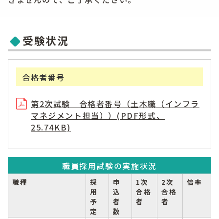
受験状況
合格者番号
第2次試験 合格者番号（土木職（インフラ
マネジメント担当））(PDF形式、
25.74KB)
職員採用試験の実施状況
職種
採
申
1次
2次
倍率
用
込
合格
合格
予
者
者
者
定
数