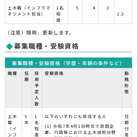
土木職（インフラマ
1名
5
4
2
ネジメント担当）
程
2.5
度
（注意）随時、更新します。
募集職種・受験資格
募集職種・受験資格（学歴・年齢の条件など）
職種
任
採
受験資格
勤
期
用
務
予
形
定
態
人
数
土木
3
1
以下のいずれにも該当する人
任
職
年
名
期
(1) 令和7年4月1日時点で民間企
（イ
程
付
業、行政等における土木技術分野
ンフ
度
常