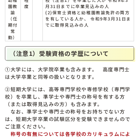
幼稚
程
校（注意1）を卒業した人か 令和9年3
園教
度
月31日までに卒業見込みの人
諭
(2)保育士資格と幼稚園教諭免許の両方
（任
を有している人か、 令和9年3月31日ま
期付
でに取得見込みの人
常
勤）
（注意1）受験資格の学歴について
①大学には、大学院卒業も含みます。 高度専門士
は大学卒業と同等の扱いとなります。
②短期大学には、高等専門学校や専修学校（専門学
校）を卒業し、準学士や専門士の称号を有する方
（または取得見込みの方）も含みます。
なお、準学士や専門士の称号をお持ちでない方
は、短期大学卒業の試験区分を受験できませんので
ご注意ください。
称号の有無については各学校のカリキュラムによ