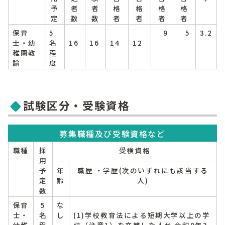
予
者
者
格
格
格
格
定
数
数
者
者
者
者
保育
5
9
5
3.2
士・幼
名
16
16
14
12
稚園教
程
諭
度
試験区分・受験資格
募集職種及び受験資格など
職種
採
受検資格
用
予
年
職歴 ・学歴(次のいずれにも該当する
定
齢
人)
数
保育
5
な
士・
名
し
(1)学校教育法による短期大学以上の学