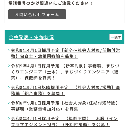
電話番号のかけ間違いにご注意ください！
お問い合わせフォーム
合格発表・実施状況
隠す
令和9年4月1日採用予定【新卒～社会人対象/任期付常
勤】保育士・幼稚園教諭を募集！
令和9年4月1日採用予定 【新卒対象】事務職、まちづ
くりエンジニア（土木）、まちづくりエンジニア（建
築）、保健師を募集！
令和8年9月1日以降採用予定 【社会人対象/常勤】事
務職（総合事務）を募集！
令和8年9月1日採用予定【社会人対象/任期付短時間】
事務職（業務量増加対応）を募集
令和8年4月1日採用予定 【年齢不問】土木職（イン
フラマネジメント担当）（任期付常勤）を公募！