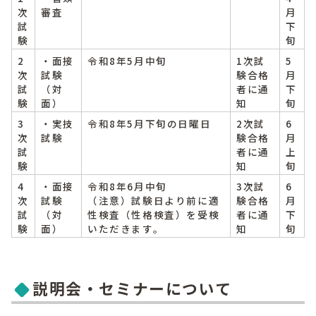
次
審査
月
試
下
験
旬
2
・面接
令和8年5月中旬
1次試
5
次
試験
験合格
月
試
（対
者に通
下
験
面）
知
旬
3
・実技
令和8年5月下旬の日曜日
2次試
6
次
試験
験合格
月
試
者に通
上
験
知
旬
4
・面接
令和8年6月中旬
3次試
6
次
試験
（注意）試験日より前に適
験合格
月
試
（対
性検査（性格検査）を受検
者に通
下
験
面）
いただきます。
知
旬
説明会・セミナーについて