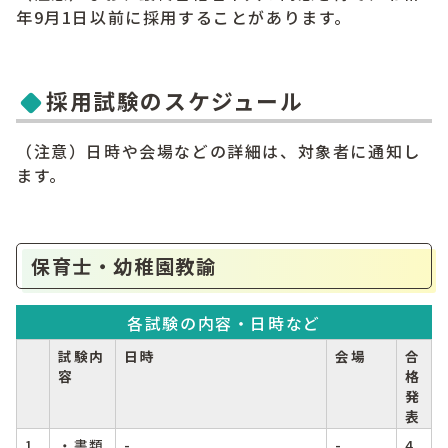
年9月1日以前に採用することがあります。
採用試験のスケジュール
（注意）日時や会場などの詳細は、対象者に通知し
ます。
保育士・幼稚園教諭
各試験の内容・日時など
試験内
日時
会場
合
容
格
発
表
1
・書類
-
-
4