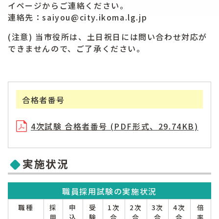
イページからご連絡ください。
連絡先：saiyou@city.ikoma.lg.jp
(注意) 当市役所は、土日祝日には問い合わせ対応が
できませんので、ご了承ください。
合格者番号
4次試験 合格者番号 (PDF形式、29.74KB)
実施状況
職員採用試験の実施状況
職種
採
申
受
1次
2次
3次
4次
倍
用
込
験
合
合
合
合
率