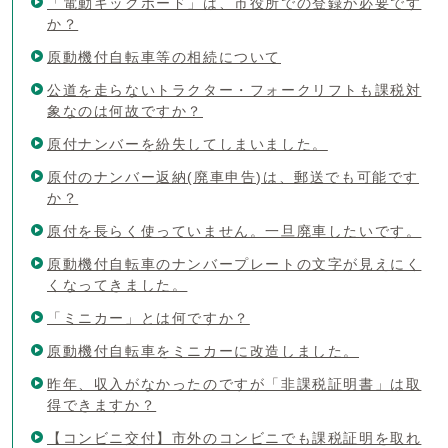
「電動キックボード」は、市役所での登録が必要です
か？
原動機付自転車等の相続について
公道を走らないトラクター・フォークリフトも課税対
象なのは何故ですか？
原付ナンバーを紛失してしまいました。
原付のナンバー返納(廃車申告)は、郵送でも可能です
か？
原付を長らく使っていません。一旦廃車したいです。
原動機付自転車のナンバープレートの文字が見えにく
くなってきました。
「ミニカー」とは何ですか？
原動機付自転車をミニカーに改造しました。
昨年、収入がなかったのですが「非課税証明書」は取
得できますか？
【コンビニ交付】市外のコンビニでも課税証明を取れ