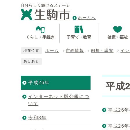
ホームへ
くらし・手続き
子育て・教育
健康・福祉
ホーム
市政情報
例規・議案
イン
現在位置
あしあと
平成26年
平成2
インターネット版公報につ
いて
平成26
令和8年
平成26