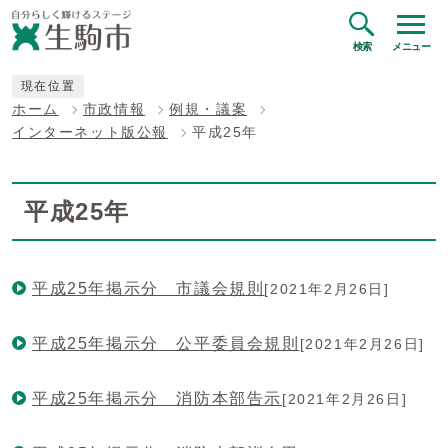
検索
メニュー
現在位置
ホーム
市政情報
例規・議案
インターネット版公報
平成25年
平成25年
平成25年掲示分 市議会規則
[2021年2月26日]
平成25年掲示分 公平委員会規則
[2021年2月26日]
平成25年掲示分 消防本部告示
[2021年2月26日]