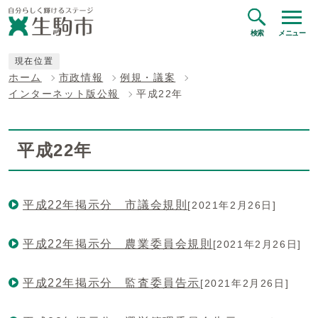
検索
メニュー
現在位置
ホーム
市政情報
例規・議案
インターネット版公報
平成22年
平成22年
平成22年掲示分 市議会規則
[2021年2月26日]
平成22年掲示分 農業委員会規則
[2021年2月26日]
平成22年掲示分 監査委員告示
[2021年2月26日]