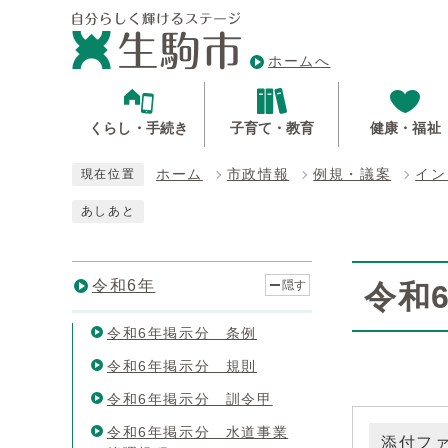
ホームへ
くらし・手続き
子育て・教育
健康・福祉
ホーム
市政情報
例規・議案
イン
現在位置
あしあと
令和6年
隠す
令和
令和6年掲示分 条例
令和6年掲示分 規則
令和6年掲示分 訓令甲
令和6年掲示分 水道事業
添付フ