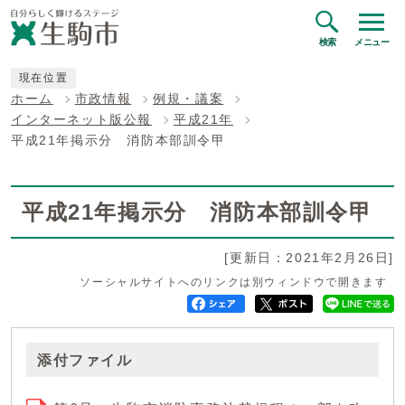
検索
メニュー
現在位置
ホーム
市政情報
例規・議案
インターネット版公報
平成21年
平成21年掲示分 消防本部訓令甲
平成21年掲示分 消防本部訓令甲
[更新日：2021年2月26日]
ソーシャルサイトへのリンクは別ウィンドウで開きます
添付ファイル