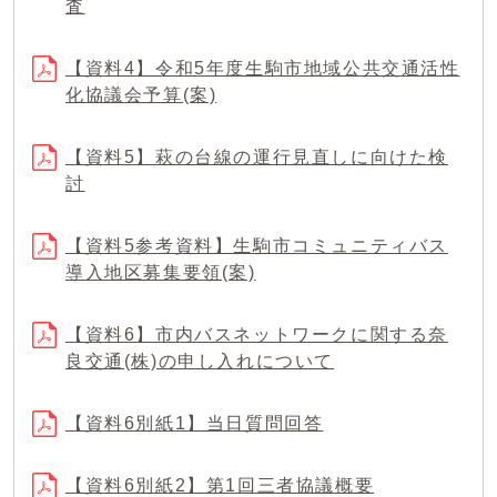
査
【資料4】令和5年度生駒市地域公共交通活性
化協議会予算(案)
【資料5】萩の台線の運行見直しに向けた検
討
【資料5参考資料】生駒市コミュニティバス
導入地区募集要領(案)
【資料6】市内バスネットワークに関する奈
良交通(株)の申し入れについて
【資料6別紙1】当日質問回答
【資料6別紙2】第1回三者協議概要