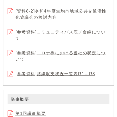
[資料8-2]令和4年度生駒市地域公共交通活性
化協議会の検討内容
[参考資料]コミュニティバス鹿ノ台線につい
て
[参考資料]コロナ禍における当社の状況につ
いて
[参考資料]路線収支状況一覧表R1～R3
議事概要
第1回議事概要