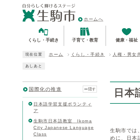
ホームへ
くらし・手続き
子育て・教育
健康・福祉
ホーム
くらし・手続き
人権・男女
現在位置
あしあと
国際化の推進
隠す
日本
日本語学習支援ボランティ
ア
生駒市日本語教室 Ikoma
City Japanese Language
生駒市では
Class
めに、日本