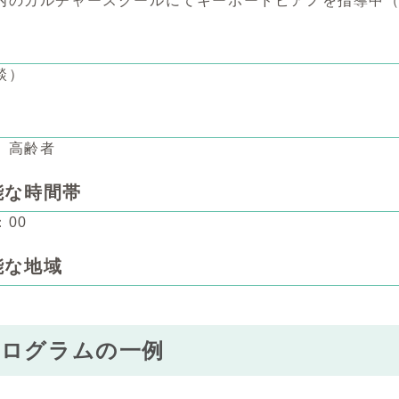
内のカルチャースクールにてキーボードピアノを指導中（
談）
、高齢者
能な時間帯
：00
能な地域
プログラムの一例