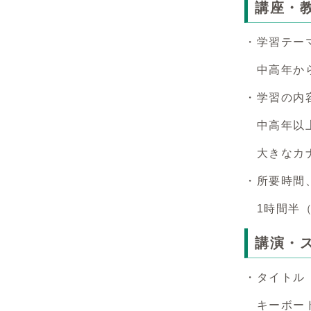
講座・
・学習テー
中高年から
・学習の内
中高年以上
大きなカナ
・所要時間
1時間半（
講演・
・タイトル
キーボー