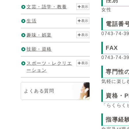
性別
文芸・語学・教養
表示
女性
生活
表示
電話番
0743-74-3
趣味・娯楽
表示
FAX
技能・資格
0743-74-3
スポーツ・レクリエ
表示
ーション
専門性
気軽に楽し
よくある質問
資格・P
「らくらく
指導経