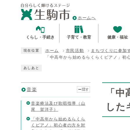
ホームへ
くらし・手続き
子育て・教育
健康・福祉
ホーム
市民活動
まちづくりに参加
現在位置
「中高年から始めるらくらくピアノ」初心
あしあと
音楽
隠す
「中
音楽療法及び歌唱指導（山
した
尾 賀洋子）
「中高年から始めるらくら
くピアノ」初心者の方を対