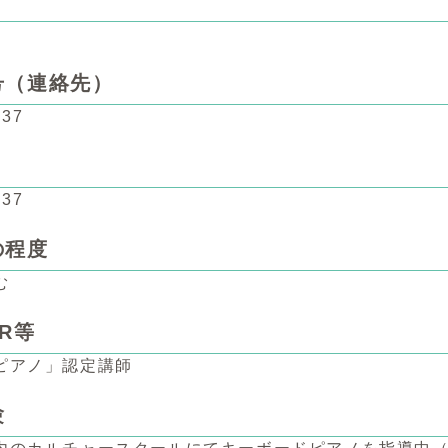
号（連絡先）
937
937
の程度
む
R等
ピアノ」認定講師
験