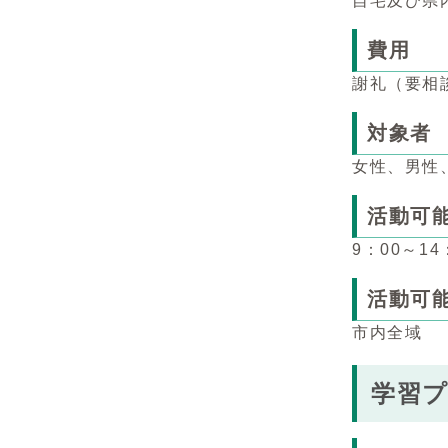
自宅及び県
費用
謝礼（要相
対象者
女性、男性
活動可
9：00～14
活動可
市内全域
学習