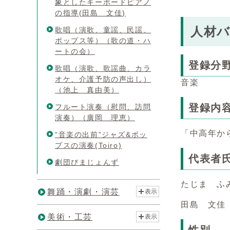
象としたキーボードピアノ
の指導(田島 文佳)
人材
歌唱（演歌、童謡、民謡、
ポップス等）（歌の道・ハ
ートの会）
登録分
歌唱（演歌、歌謡曲、カラ
オケ、介護予防の声出し）
音楽
（池上 真由美）
登録内
フルート演奏（慰問、訪問
演奏）（廣岡 理恵）
「中高年か
“音楽の出前”ジャズ&ポッ
プスの演奏(Toiro)
代表者
劇団びまじょんず
たじま ふ
舞踊・演劇・演芸
表示
田島 文佳
美術・工芸
表示