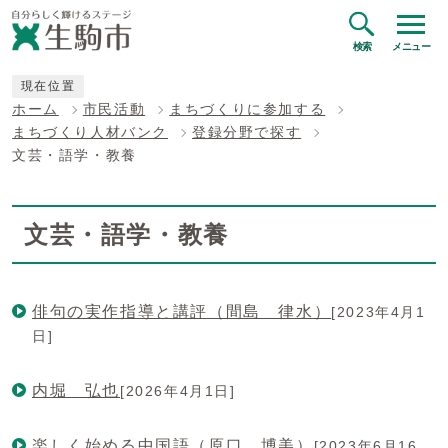
検索
メニュー
現在位置
ホーム
市民活動
まちづくりに参加する
まちづくり人材バンク
登録分野で探す
文芸・語学・教養
文芸・語学・教養
俳句の実作指導と講評（間島 律水）
[2023年4月1
日]
内堀 弘也
[2026年4月1日]
楽しく始める中国語（原口 博美）
[2023年6月16