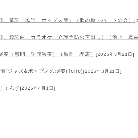
歌、童謡、民謡、ポップス等）（歌の道・ハートの会）
[
歌、歌謡曲、カラオケ、介護予防の声出し）（池上 真
演奏（慰問、訪問演奏）（廣岡 理恵）
[2025年3月21日]
前”ジャズ&ポップスの演奏(Toiro)
[2025年3月21日]
じょんず
[2026年4月1日]