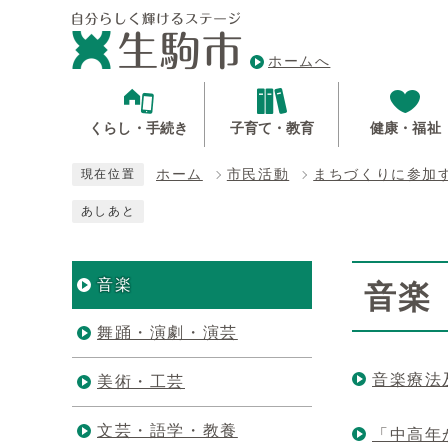
ホームへ
くらし・手続き
子育て・教育
健康・福祉
ホーム
市民活動
まちづくりに参加
現在位置
あしあと
音楽
音楽
舞踊・演劇・演芸
音楽療法
美術・工芸
文芸・語学・教養
「中高年