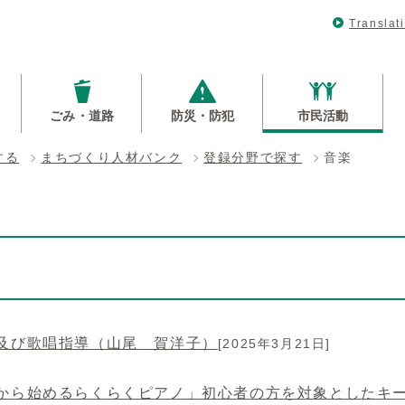
Translat
ごみ・道路
防災・防犯
市民活動
する
まちづくり人材バンク
登録分野で探す
音楽
及び歌唱指導（山尾 賀洋子）
[2025年3月21日]
から始めるらくらくピアノ」初心者の方を対象としたキー