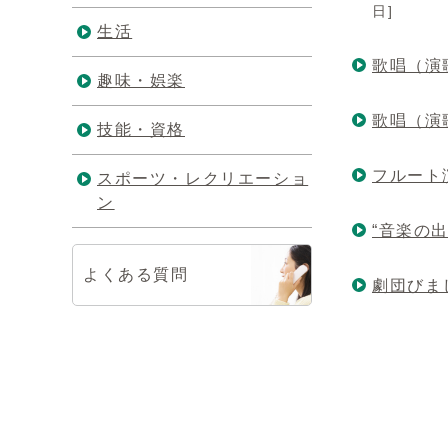
日]
生活
歌唱（演
趣味・娯楽
歌唱（演
技能・資格
フルート
スポーツ・レクリエーショ
ン
“音楽の出
よくある質問
劇団びま