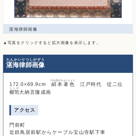
湛海律師画像
▲写真をクリックすると拡大画像を表示します。
たんかいりつしがぞう
湛海律師画像
けんぽんちゃくしょく
172.0×69.9cm
絹本著色
江戸時代 従二位
くしけ
櫛笥
大納言隆成画
アクセス
門前町
近鉄鳥居前駅からケーブル宝山寺駅下車