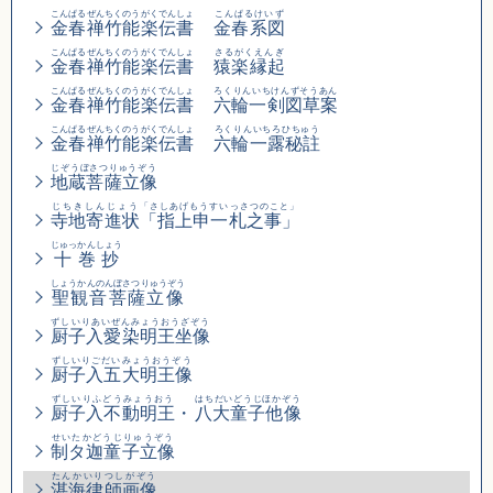
こんぱるぜんちくのうがくでんしょ
こんぱるけいず
金春禅竹能楽伝書
金春系図
こんぱるぜんちくのうがくでんしょ
さるがくえんぎ
金春禅竹能楽伝書
猿楽縁起
こんぱるぜんちくのうがくでんしょ
ろくりんいちけんずそうあん
金春禅竹能楽伝書
六輪一剣図草案
こんぱるぜんちくのうがくでんしょ
ろくりんいちろひちゅう
金春禅竹能楽伝書
六輪一露秘註
じぞうぼさつりゅうぞう
地蔵菩薩立像
じちきしんじょう
「さしあげもうすいっさつのこと」
寺地寄進状
「指上申一札之事」
じゅっかんしょう
十巻抄
しょうかんのんぼさつりゅうぞう
聖観音菩薩立像
ずしいりあいぜんみょうおうざぞう
厨子入愛染明王坐像
ずしいりごだいみょうおうぞう
厨子入五大明王像
ずしいりふどうみょうおう
はちだいどうじほかぞう
厨子入不動明王
・
八大童子他像
せいたかどうじりゅうぞう
制タ迦童子立像
たんかいりつしがぞう
湛海律師画像