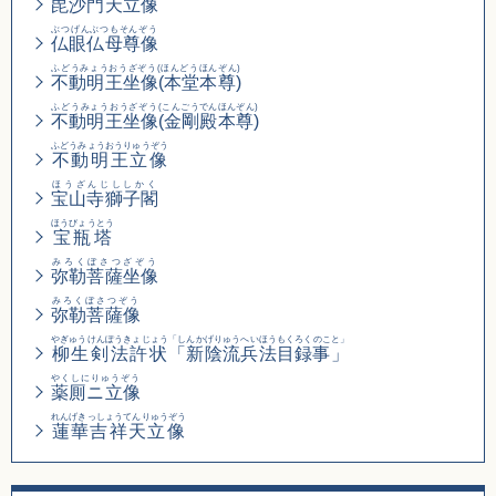
毘沙門天立像
ぶつげんぶつもそんぞう
仏眼仏母尊像
ふどうみょうおうざぞう(ほんどうほんぞん)
不動明王坐像(本堂本尊)
ふどうみょうおうざぞう
(こんごうでんほんぞん)
不動明王坐像
(金剛殿本尊)
ふどうみょうおうりゅうぞう
不動明王立像
ほうざんじししかく
宝山寺獅子閣
ほうびょうとう
宝瓶塔
みろくぼさつざぞう
弥勒菩薩坐像
みろくぼさつぞう
弥勒菩薩像
やぎゅうけんぽうきょじょう
「しんかげりゅうへいほうもくろくのこと」
柳生剣法許状
「新陰流兵法目録事」
やくしにりゅうぞう
薬厠ニ立像
れんげきっしょうてんりゅうぞう
蓮華吉祥天立像