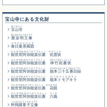
宝山寺にある文化財
ほうざんじ
宝山寺
あいぜんみょうおうぞう
愛染明王像
かすがまんだらず
春日曼荼羅図
かんぜぜあみのうがくでんしょ さどじょう
観世世阿弥能楽伝書 佐渡状
かんぜぜあみのうがくでんしょ
ぜんちくあてしょじょう
観世世阿弥能楽伝書
禅竹宛書状
かんぜぜあみのうがくでんしょ
のうほんさんじゅうごばんもくろく
観世世阿弥能楽伝書
能本三十五番目録
かんぜぜあみのうがくでんしょ
のうほんともあきら
観世世阿弥能楽伝書
能本トモアキラ
かんぜぜあみのうがくでんしょ はなかがみ
観世世阿弥能楽伝書 花鏡
かんぜぜあみのうがくでんしょ りくぎ
観世世阿弥能楽伝書 六義
こんがらどうじりゅうぞう
矜羯羅童子立像