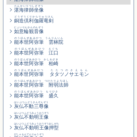
たんかいりつしざぞう
湛海律師坐像
どうぞうくりからりゅうけん
銅造倶利伽羅竜剣
にょいりんかんのんぞう
如意輪観音像
のうほんぜあみひつ うんりんいん
能本世阿弥筆 雲林院
のうほんぜあみひつ えぐち
能本世阿弥筆 江口
のうほんぜあみひつ かしわざき
能本世阿弥筆 柏崎
のうほんぜあみひつ
たたつのさえもん
能本世阿弥筆
タタツノサエモン
のうほんぜあみひつ つけたりよろほし
能本世阿弥筆 附弱法師
のうほんぜあみひつ もりひさ
能本世阿弥筆 盛久
はいぶつふどうさんぞんぞう
灰仏不動三尊像
はいぶつふどうみょうおうぞう
灰仏不動明王像
はいぶつふどうみょうおうぞうおしがた
灰仏不動明王像押型
びしゃもんてんりゅうぞう