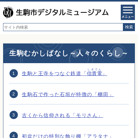
生駒むかしばなし～人々のくらし～
しぎでん
生駒と王寺をつなぐ鉄道「
信貴電
」
生駒石で作った石垣が特徴の「棚田」
古くから信仰される「モリさん」
初盆だけの特別な飾り棚「アラタナ」