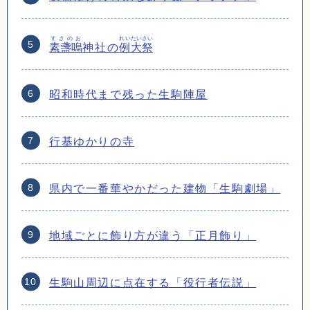
すさのお
れいたいさい
素盞嗚
神社の
例大祭
昭和時代まで残った生駒陣屋
行基ゆかりの寺
県内で一番華やかだった建物「生駒劇場」
地域ごとに飾り方が違う「正月飾り」
生駒山周辺に点在する「役行者伝説」