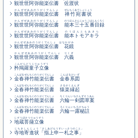
観世世阿弥能楽伝書 佐渡状
かんぜぜあみのうがくでんしょ
ぜんちくあてしょじょう
観世世阿弥能楽伝書
禅竹宛書状
かんぜぜあみのうがくでんしょ
のうほんさんじゅうごばんもくろく
観世世阿弥能楽伝書
能本三十五番目録
かんぜぜあみのうがくでんしょ
のうほんともあきら
観世世阿弥能楽伝書
能本トモアキラ
かんぜぜあみのうがくでんしょ はなかがみ
観世世阿弥能楽伝書 花鏡
かんぜぜあみのうがくでんしょ りくぎ
観世世阿弥能楽伝書 六義
こんがらどうじりゅうぞう
矜羯羅童子立像
こんぱるぜんちくのうがくでんしょ
こんぱるけいず
金春禅竹能楽伝書
金春系図
こんぱるぜんちくのうがくでんしょ
さるがくえんぎ
金春禅竹能楽伝書
猿楽縁起
こんぱるぜんちくのうがくでんしょ
ろくりんいちけんずそうあん
金春禅竹能楽伝書
六輪一剣図草案
こんぱるぜんちくのうがくでんしょ
ろくりんいちろひちゅう
金春禅竹能楽伝書
六輪一露秘註
じぞうぼさつりゅうぞう
地蔵菩薩立像
じちきしんじょう
「さしあげもうすいっさつのこと」
寺地寄進状
「指上申一札之事」