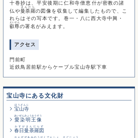
十巻抄は、平安後期に仁和寺僧
恵什
が密教の諸
まんだら
仏や
曼荼羅
の図像を収集して編集したもので、こ
れらはその写本です。巻一・八に西大寺中興・
えいそん
叡尊
の署名がみえます。
アクセス
門前町
近鉄鳥居前駅からケーブル宝山寺駅下車
宝山寺にある文化財
ほうざんじ
宝山寺
あいぜんみょうおうぞう
愛染明王像
かすがまんだらず
春日曼荼羅図
かんぜぜあみのうがくでんしょ さどじょう