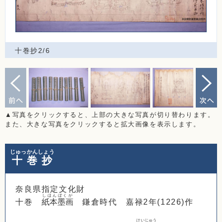
十巻抄2/6
▲写真をクリックすると、上部の大きな写真が切り替わります。
また、大きな写真をクリックすると拡大画像を表示します。
じゅっかんしょう
十巻抄
奈良県指定文化財
しほんぼくが
十巻
紙本墨画
鎌倉時代 嘉禄2年(1226)作
けいじゅう