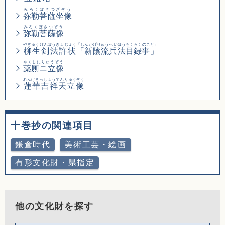
みろくぼさつざぞう
弥勒菩薩坐像
みろくぼさつぞう
弥勒菩薩像
やぎゅうけんぽうきょじょう
「しんかげりゅうへいほうもくろくのこと」
柳生剣法許状
「新陰流兵法目録事」
やくしにりゅうぞう
薬厠ニ立像
れんげきっしょうてんりゅうぞう
蓮華吉祥天立像
十巻抄の関連項目
鎌倉時代
美術工芸・絵画
有形文化財・県指定
他の文化財を探す