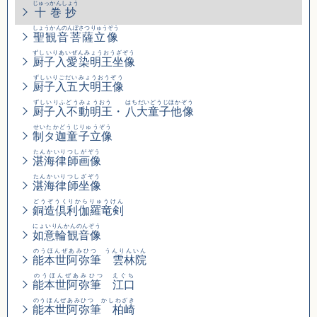
じゅっかんしょう
十巻抄
しょうかんのんぼさつりゅうぞう
聖観音菩薩立像
ずしいりあいぜんみょうおうざぞう
厨子入愛染明王坐像
ずしいりごだいみょうおうぞう
厨子入五大明王像
ずしいりふどうみょうおう
はちだいどうじほかぞう
厨子入不動明王
・
八大童子他像
せいたかどうじりゅうぞう
制タ迦童子立像
たんかいりつしがぞう
湛海律師画像
たんかいりつしざぞう
湛海律師坐像
どうぞうくりからりゅうけん
銅造倶利伽羅竜剣
にょいりんかんのんぞう
如意輪観音像
のうほんぜあみひつ うんりんいん
能本世阿弥筆 雲林院
のうほんぜあみひつ えぐち
能本世阿弥筆 江口
のうほんぜあみひつ かしわざき
能本世阿弥筆 柏崎