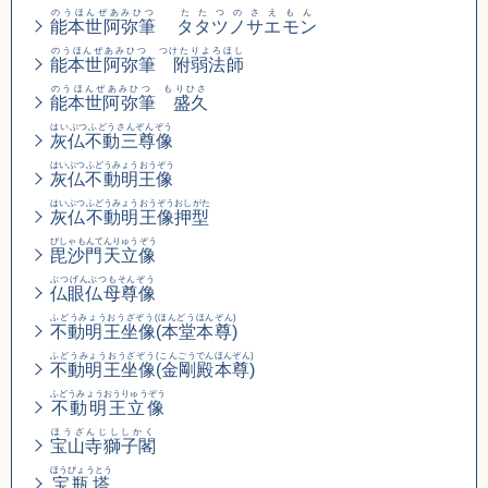
のうほんぜあみひつ
たたつのさえもん
能本世阿弥筆
タタツノサエモン
のうほんぜあみひつ つけたりよろほし
能本世阿弥筆 附弱法師
のうほんぜあみひつ もりひさ
能本世阿弥筆 盛久
はいぶつふどうさんぞんぞう
灰仏不動三尊像
はいぶつふどうみょうおうぞう
灰仏不動明王像
はいぶつふどうみょうおうぞうおしがた
灰仏不動明王像押型
びしゃもんてんりゅうぞう
毘沙門天立像
ぶつげんぶつもそんぞう
仏眼仏母尊像
ふどうみょうおうざぞう(ほんどうほんぞん)
不動明王坐像(本堂本尊)
ふどうみょうおうざぞう
(こんごうでんほんぞん)
不動明王坐像
(金剛殿本尊)
ふどうみょうおうりゅうぞう
不動明王立像
ほうざんじししかく
宝山寺獅子閣
ほうびょうとう
宝瓶塔