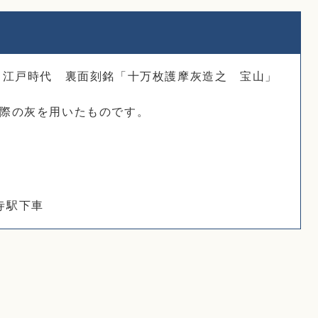
.7cm 江戸時代 裏面刻銘「十万枚護摩灰造之 宝山」
際の灰を用いたものです。
寺駅下車