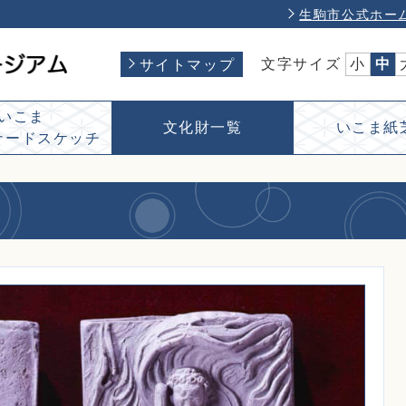
生駒市公式ホー
文字サイズ
小
中
サイトマップ
いこま
文化財一覧
いこま紙
ナードスケッチ