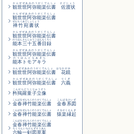
かんぜぜあみのうがくでんしょ さどじょう
観世世阿弥能楽伝書 佐渡状
かんぜぜあみのうがくでんしょ
観世世阿弥能楽伝書
ぜんちくあてしょじょう
禅竹宛書状
かんぜぜあみのうがくでんしょ
観世世阿弥能楽伝書
のうほんさんじゅうごばんもくろく
能本三十五番目録
かんぜぜあみのうがくでんしょ
観世世阿弥能楽伝書
のうほんともあきら
能本トモアキラ
かんぜぜあみのうがくでんしょ はなかがみ
観世世阿弥能楽伝書 花鏡
かんぜぜあみのうがくでんしょ りくぎ
観世世阿弥能楽伝書 六義
こんがらどうじりゅうぞう
矜羯羅童子立像
こんぱるぜんちくのうがくでんしょ
こんぱるけいず
金春禅竹能楽伝書
金春系図
こんぱるぜんちくのうがくでんしょ
さるがくえんぎ
金春禅竹能楽伝書
猿楽縁起
こんぱるぜんちくのうがくでんしょ
金春禅竹能楽伝書
ろくりんいちけんずそうあん
六輪一剣図草案