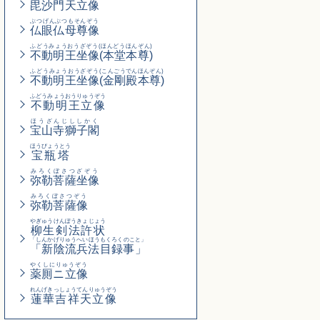
毘沙門天立像
ぶつげんぶつもそんぞう
仏眼仏母尊像
ふどうみょうおうざぞう(ほんどうほんぞん)
不動明王坐像(本堂本尊)
ふどうみょうおうざぞう
(こんごうでんほんぞん)
不動明王坐像
(金剛殿本尊)
ふどうみょうおうりゅうぞう
不動明王立像
ほうざんじししかく
宝山寺獅子閣
ほうびょうとう
宝瓶塔
みろくぼさつざぞう
弥勒菩薩坐像
みろくぼさつぞう
弥勒菩薩像
やぎゅうけんぽうきょじょう
柳生剣法許状
「しんかげりゅうへいほうもくろくのこと」
「新陰流兵法目録事」
やくしにりゅうぞう
薬厠ニ立像
れんげきっしょうてんりゅうぞう
蓮華吉祥天立像