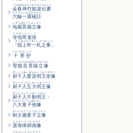
こんぱるぜんちくのうがくでんしょ
金春禅竹能楽伝書
ろくりんいちろひちゅう
六輪一露秘註
じぞうぼさつりゅうぞう
地蔵菩薩立像
じちきしんじょう
寺地寄進状
「さしあげもうすいっさつのこと」
「指上申一札之事」
じゅっかんしょう
十巻抄
しょうかんのんぼさつりゅうぞう
聖観音菩薩立像
ずしいりあいぜんみょうおうざぞう
厨子入愛染明王坐像
ずしいりごだいみょうおうぞう
厨子入五大明王像
ずしいりふどうみょうおう
厨子入不動明王
・
はちだいどうじほかぞう
八大童子他像
せいたかどうじりゅうぞう
制タ迦童子立像
たんかいりつしがぞう
湛海律師画像
たんかいりつしざぞう