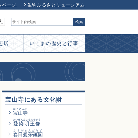
ムページ
生駒ふるさとミュージアム
大
芝居
いこまの歴史と行事
宝山寺にある文化財
ほうざんじ
宝山寺
あいぜんみょうおうぞう
愛染明王像
かすがまんだらず
春日曼荼羅図