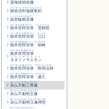
湛海律師坐像
どうぞうくりからりゅうけん
銅造倶利伽羅竜剣
にょいりんかんのんぞう
如意輪観音像
のうほんぜあみひつ うんりんいん
能本世阿弥筆 雲林院
のうほんぜあみひつ えぐち
能本世阿弥筆 江口
のうほんぜあみひつ かしわざき
能本世阿弥筆 柏崎
のうほんぜあみひつ
能本世阿弥筆
たたつのさえもん
タタツノサエモン
のうほんぜあみひつ つけたりよろほし
能本世阿弥筆 附弱法師
のうほんぜあみひつ もりひさ
能本世阿弥筆 盛久
はいぶつふどうさんぞんぞう
灰仏不動三尊像
はいぶつふどうみょうおうぞう
灰仏不動明王像
はいぶつふどうみょうおうぞうおしがた
灰仏不動明王像押型
びしゃもんてんりゅうぞう