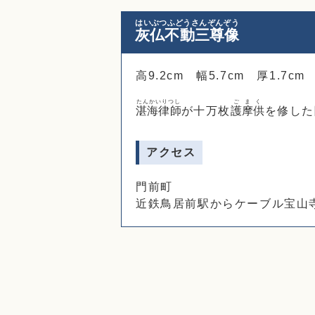
はいぶつふどうさんぞんぞう
灰仏不動三尊像
高9.2cm 幅5.7cm 厚1
たんかいりつし
ごまく
湛海律師
が十万枚
護摩供
を修した
アクセス
門前町
近鉄鳥居前駅からケーブル宝山