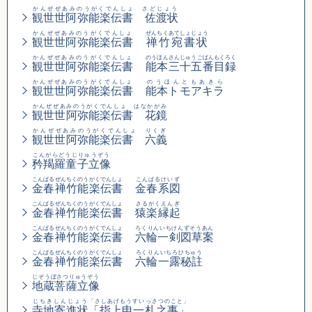
かんぜぜあみのうがくでんしょ さどじょう
観世世阿弥能楽伝書 佐渡状
かんぜぜあみのうがくでんしょ
ぜんちくあてしょじょう
観世世阿弥能楽伝書
禅竹宛書状
かんぜぜあみのうがくでんしょ
のうほんさんじゅうごばんもくろく
観世世阿弥能楽伝書
能本三十五番目録
かんぜぜあみのうがくでんしょ
のうほんともあきら
観世世阿弥能楽伝書
能本トモアキラ
かんぜぜあみのうがくでんしょ はなかがみ
観世世阿弥能楽伝書 花鏡
かんぜぜあみのうがくでんしょ りくぎ
観世世阿弥能楽伝書 六義
こんがらどうじりゅうぞう
矜羯羅童子立像
こんぱるぜんちくのうがくでんしょ
こんぱるけいず
金春禅竹能楽伝書
金春系図
こんぱるぜんちくのうがくでんしょ
さるがくえんぎ
金春禅竹能楽伝書
猿楽縁起
こんぱるぜんちくのうがくでんしょ
ろくりんいちけんずそうあん
金春禅竹能楽伝書
六輪一剣図草案
こんぱるぜんちくのうがくでんしょ
ろくりんいちろひちゅう
金春禅竹能楽伝書
六輪一露秘註
じぞうぼさつりゅうぞう
地蔵菩薩立像
じちきしんじょう
「さしあげもうすいっさつのこと」
寺地寄進状
「指上申一札之事」