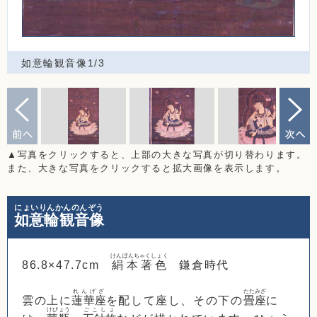
如意輪観音像1/3
▲写真をクリックすると、上部の大きな写真が切り替わります。
また、大きな写真をクリックすると拡大画像を表示します。
にょいりんかんのんぞう
如意輪観音像
けんぽんちゃくしょく
86.8×47.7cm
絹本著色
鎌倉時代
れんげざ
たたみざ
雲の上に
蓮華座
を配して座し、その下の
畳座
に
けびょう
ごこしょ