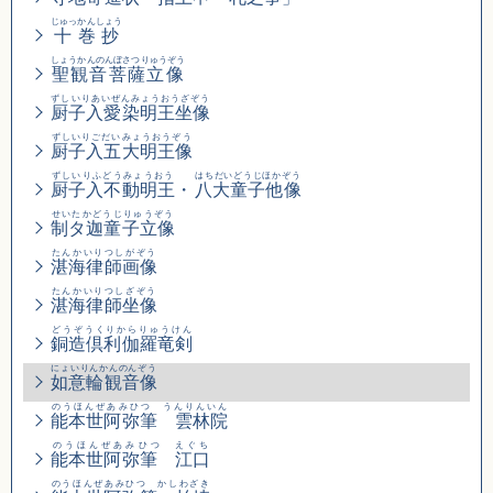
じゅっかんしょう
十巻抄
しょうかんのんぼさつりゅうぞう
聖観音菩薩立像
ずしいりあいぜんみょうおうざぞう
厨子入愛染明王坐像
ずしいりごだいみょうおうぞう
厨子入五大明王像
ずしいりふどうみょうおう
はちだいどうじほかぞう
厨子入不動明王
・
八大童子他像
せいたかどうじりゅうぞう
制タ迦童子立像
たんかいりつしがぞう
湛海律師画像
たんかいりつしざぞう
湛海律師坐像
どうぞうくりからりゅうけん
銅造倶利伽羅竜剣
にょいりんかんのんぞう
如意輪観音像
のうほんぜあみひつ うんりんいん
能本世阿弥筆 雲林院
のうほんぜあみひつ えぐち
能本世阿弥筆 江口
のうほんぜあみひつ かしわざき