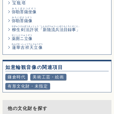
宝瓶塔
みろくぼさつざぞう
弥勒菩薩坐像
みろくぼさつぞう
弥勒菩薩像
やぎゅうけんぽうきょじょう
「しんかげりゅうへいほうもくろくのこと」
柳生剣法許状
「新陰流兵法目録事」
やくしにりゅうぞう
薬厠ニ立像
れんげきっしょうてんりゅうぞう
蓮華吉祥天立像
如意輪観音像の関連項目
鎌倉時代
美術工芸・絵画
有形文化財・未指定
他の文化財を探す