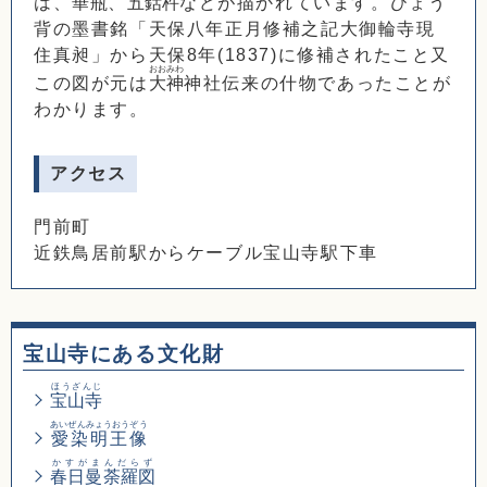
は、
華瓶
、
五鈷杵
などが描かれています。ひょう
背の墨書銘「天保八年正月修補之記大御輪寺現
住真昶」から天保8年(1837)に修補されたこと又
おおみわ
この図が元は
大神
神社伝来の什物であったことが
わかります。
アクセス
門前町
近鉄鳥居前駅からケーブル宝山寺駅下車
宝山寺にある文化財
ほうざんじ
宝山寺
あいぜんみょうおうぞう
愛染明王像
かすがまんだらず
春日曼荼羅図