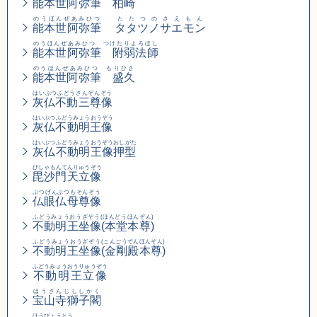
能本世阿弥筆 柏崎
のうほんぜあみひつ
たたつのさえもん
能本世阿弥筆
タタツノサエモン
のうほんぜあみひつ つけたりよろほし
能本世阿弥筆 附弱法師
のうほんぜあみひつ もりひさ
能本世阿弥筆 盛久
はいぶつふどうさんぞんぞう
灰仏不動三尊像
はいぶつふどうみょうおうぞう
灰仏不動明王像
はいぶつふどうみょうおうぞうおしがた
灰仏不動明王像押型
びしゃもんてんりゅうぞう
毘沙門天立像
ぶつげんぶつもそんぞう
仏眼仏母尊像
ふどうみょうおうざぞう(ほんどうほんぞん)
不動明王坐像(本堂本尊)
ふどうみょうおうざぞう
(こんごうでんほんぞん)
不動明王坐像
(金剛殿本尊)
ふどうみょうおうりゅうぞう
不動明王立像
ほうざんじししかく
宝山寺獅子閣
ほうびょうとう