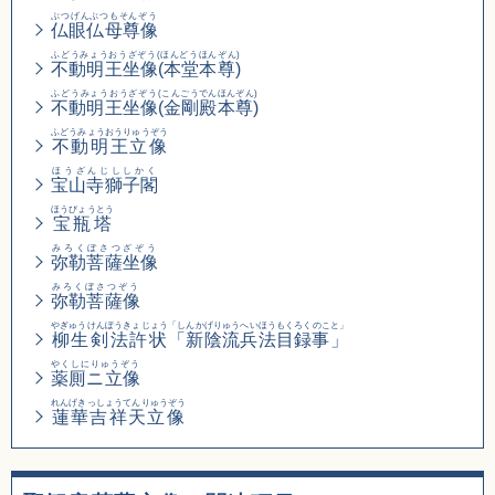
ぶつげんぶつもそんぞう
仏眼仏母尊像
ふどうみょうおうざぞう(ほんどうほんぞん)
不動明王坐像(本堂本尊)
ふどうみょうおうざぞう
(こんごうでんほんぞん)
不動明王坐像
(金剛殿本尊)
ふどうみょうおうりゅうぞう
不動明王立像
ほうざんじししかく
宝山寺獅子閣
ほうびょうとう
宝瓶塔
みろくぼさつざぞう
弥勒菩薩坐像
みろくぼさつぞう
弥勒菩薩像
やぎゅうけんぽうきょじょう
「しんかげりゅうへいほうもくろくのこと」
柳生剣法許状
「新陰流兵法目録事」
やくしにりゅうぞう
薬厠ニ立像
れんげきっしょうてんりゅうぞう
蓮華吉祥天立像