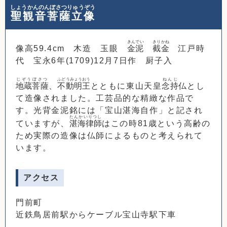
しょうかんのんぼさつりゅうぞう
聖観音菩薩立像
きんでい
きりかね
像高59.4cm 木造 玉眼
金泥
截金
江戸時
代 宝永6年(1709)12月7日作 厨子入
じぞうぼさつ
ふどうみょうおう
ねんじ
地蔵菩薩
、
不動明王
とともに東山天皇
念持
仏とし
て造像されました。工芸品的な精緻な作品で
す。光背金泥銘には「宝山湛海自作」と記され
たんかいりつし
ていますが、
湛海律師
はこの時81歳という高齢の
ため実際の造像は仏師によるものと考えられて
います。
アクセス
門前町
近鉄鳥居前駅からケーブル宝山寺駅下車