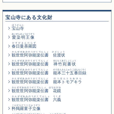
宝山寺にある文化財
ほうざんじ
宝山寺
あいぜんみょうおうぞう
愛染明王像
かすがまんだらず
春日曼荼羅図
かんぜぜあみのうがくでんしょ さどじょう
観世世阿弥能楽伝書 佐渡状
かんぜぜあみのうがくでんしょ
ぜんちくあてしょじょう
観世世阿弥能楽伝書
禅竹宛書状
かんぜぜあみのうがくでんしょ
のうほんさんじゅうごばんもくろく
観世世阿弥能楽伝書
能本三十五番目録
かんぜぜあみのうがくでんしょ
のうほんともあきら
観世世阿弥能楽伝書
能本トモアキラ
かんぜぜあみのうがくでんしょ はなかがみ
観世世阿弥能楽伝書 花鏡
かんぜぜあみのうがくでんしょ りくぎ
観世世阿弥能楽伝書 六義
こんがらどうじりゅうぞう
矜羯羅童子立像