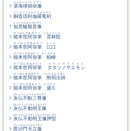
たんかいりつしざぞう
湛海律師坐像
どうぞうくりからりゅうけん
銅造倶利伽羅竜剣
にょいりんかんのんぞう
如意輪観音像
のうほんぜあみひつ うんりんいん
能本世阿弥筆 雲林院
のうほんぜあみひつ えぐち
能本世阿弥筆 江口
のうほんぜあみひつ かしわざき
能本世阿弥筆 柏崎
のうほんぜあみひつ
たたつのさえもん
能本世阿弥筆
タタツノサエモン
のうほんぜあみひつ つけたりよろほし
能本世阿弥筆 附弱法師
のうほんぜあみひつ もりひさ
能本世阿弥筆 盛久
はいぶつふどうさんぞんぞう
灰仏不動三尊像
はいぶつふどうみょうおうぞう
灰仏不動明王像
はいぶつふどうみょうおうぞうおしがた
灰仏不動明王像押型
びしゃもんてんりゅうぞう
毘沙門天立像