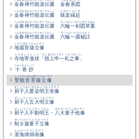
こんぱるぜんちくのうがくでんしょ
こんぱるけいず
金春禅竹能楽伝書
金春系図
こんぱるぜんちくのうがくでんしょ
さるがくえんぎ
金春禅竹能楽伝書
猿楽縁起
こんぱるぜんちくのうがくでんしょ
ろくりんいちけんずそうあん
金春禅竹能楽伝書
六輪一剣図草案
こんぱるぜんちくのうがくでんしょ
ろくりんいちろひちゅう
金春禅竹能楽伝書
六輪一露秘註
じぞうぼさつりゅうぞう
地蔵菩薩立像
じちきしんじょう
「さしあげもうすいっさつのこと」
寺地寄進状
「指上申一札之事」
じゅっかんしょう
十巻抄
しょうかんのんぼさつりゅうぞう
聖観音菩薩立像
ずしいりあいぜんみょうおうざぞう
厨子入愛染明王坐像
ずしいりごだいみょうおうぞう
厨子入五大明王像
ずしいりふどうみょうおう
はちだいどうじほかぞう
厨子入不動明王
・
八大童子他像
せいたかどうじりゅうぞう
制タ迦童子立像
たんかいりつしがぞう
湛海律師画像