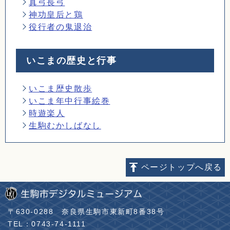
真弓長弓
神功皇后と鶏
役行者の鬼退治
いこまの歴史と行事
いこま歴史散歩
いこま年中行事絵巻
時遊楽人
生駒むかしばなし
ページトップへ戻る
〒630-0288
奈良県生駒市東新町8番38号
TEL：0743-74-1111