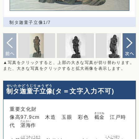
制タ迦童子立像1/7
▲写真をクリックすると、上部の大きな写真が切り替わります。
また、大きな写真をクリックすると拡大画像を表示します。
せいたかどうじりゅうぞう
制タ迦童子立像
(タ＝文字入力不可)
重要文化財
きりかね
像高97.9cm 木造 玉眼 彩色
截金
江戸時
たんかい
代
湛海
作
ふどうみょうおう
こんごうぼう