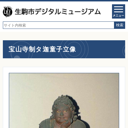
宝山寺制タ迦童子立像