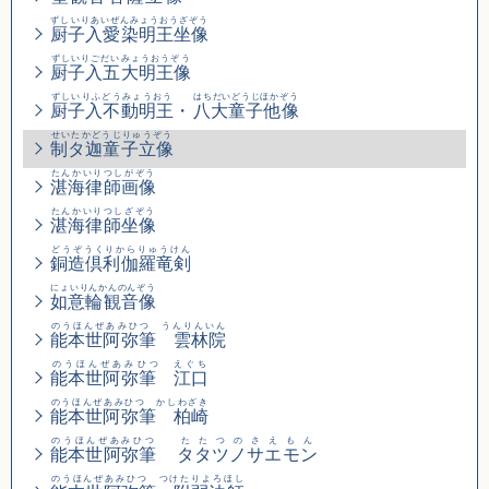
ずしいりあいぜんみょうおうざぞう
厨子入愛染明王坐像
ずしいりごだいみょうおうぞう
厨子入五大明王像
ずしいりふどうみょうおう
はちだいどうじほかぞう
厨子入不動明王
・
八大童子他像
せいたかどうじりゅうぞう
制タ迦童子立像
たんかいりつしがぞう
湛海律師画像
たんかいりつしざぞう
湛海律師坐像
どうぞうくりからりゅうけん
銅造倶利伽羅竜剣
にょいりんかんのんぞう
如意輪観音像
のうほんぜあみひつ うんりんいん
能本世阿弥筆 雲林院
のうほんぜあみひつ えぐち
能本世阿弥筆 江口
のうほんぜあみひつ かしわざき
能本世阿弥筆 柏崎
のうほんぜあみひつ
たたつのさえもん
能本世阿弥筆
タタツノサエモン
のうほんぜあみひつ つけたりよろほし