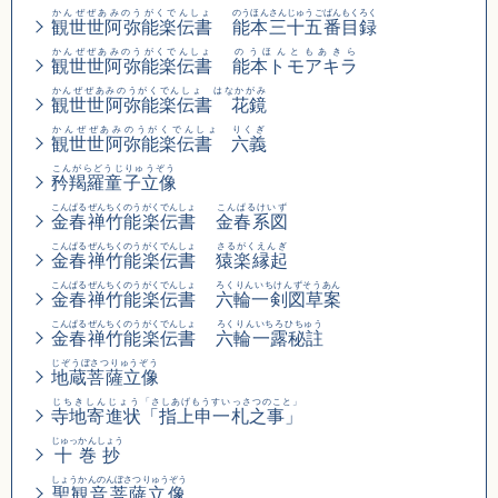
かんぜぜあみのうがくでんしょ
のうほんさんじゅうごばんもくろく
観世世阿弥能楽伝書
能本三十五番目録
かんぜぜあみのうがくでんしょ
のうほんともあきら
観世世阿弥能楽伝書
能本トモアキラ
かんぜぜあみのうがくでんしょ はなかがみ
観世世阿弥能楽伝書 花鏡
かんぜぜあみのうがくでんしょ りくぎ
観世世阿弥能楽伝書 六義
こんがらどうじりゅうぞう
矜羯羅童子立像
こんぱるぜんちくのうがくでんしょ
こんぱるけいず
金春禅竹能楽伝書
金春系図
こんぱるぜんちくのうがくでんしょ
さるがくえんぎ
金春禅竹能楽伝書
猿楽縁起
こんぱるぜんちくのうがくでんしょ
ろくりんいちけんずそうあん
金春禅竹能楽伝書
六輪一剣図草案
こんぱるぜんちくのうがくでんしょ
ろくりんいちろひちゅう
金春禅竹能楽伝書
六輪一露秘註
じぞうぼさつりゅうぞう
地蔵菩薩立像
じちきしんじょう
「さしあげもうすいっさつのこと」
寺地寄進状
「指上申一札之事」
じゅっかんしょう
十巻抄
しょうかんのんぼさつりゅうぞう
聖観音菩薩立像