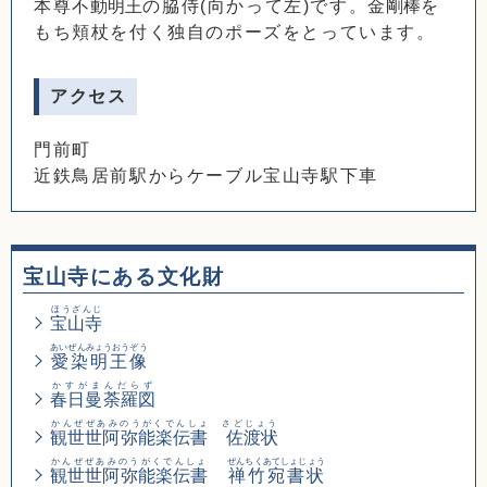
本尊
不動明王
の脇侍(向かって左)です。
金剛棒
を
もち頬杖を付く独自のポーズをとっています。
アクセス
門前町
近鉄鳥居前駅からケーブル宝山寺駅下車
宝山寺にある文化財
ほうざんじ
宝山寺
あいぜんみょうおうぞう
愛染明王像
かすがまんだらず
春日曼荼羅図
かんぜぜあみのうがくでんしょ さどじょう
観世世阿弥能楽伝書 佐渡状
かんぜぜあみのうがくでんしょ
ぜんちくあてしょじょう
観世世阿弥能楽伝書
禅竹宛書状