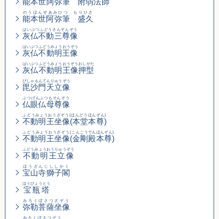
能本世阿弥筆 附弱法師
のうほんぜあみひつ もりひさ
能本世阿弥筆 盛久
はいぶつふどうさんぞんぞう
灰仏不動三尊像
はいぶつふどうみょうおうぞう
灰仏不動明王像
はいぶつふどうみょうおうぞうおしがた
灰仏不動明王像押型
びしゃもんてんりゅうぞう
毘沙門天立像
ぶつげんぶつもそんぞう
仏眼仏母尊像
ふどうみょうおうざぞう(ほんどうほんぞん)
不動明王坐像(本堂本尊)
ふどうみょうおうざぞう
(こんごうでんほんぞん)
不動明王坐像
(金剛殿本尊)
ふどうみょうおうりゅうぞう
不動明王立像
ほうざんじししかく
宝山寺獅子閣
ほうびょうとう
宝瓶塔
みろくぼさつざぞう
弥勒菩薩坐像
みろくぼさつぞう