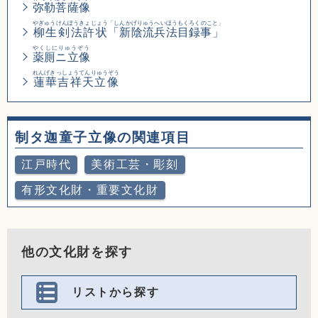
弥勒菩薩像
やぎゅうけんぽうきょじょう
「しんかげりゅうへいほうもくろくのこと」
柳生剣法許状
「新陰流兵法目録事」
やくしにりゅうぞう
薬厠ニ立像
れんげきっしょうてんりゅうぞう
蓮華吉祥天立像
制タ迦童子立像の関連項目
江戸時代
美術工芸・彫刻
有形文化財・重要文化財
他の文化財を探す
リストから探す