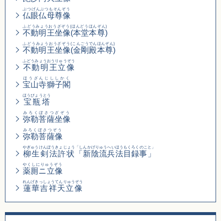
ぶつげんぶつもそんぞう
仏眼仏母尊像
ふどうみょうおうざぞう(ほんどうほんぞん)
不動明王坐像(本堂本尊)
ふどうみょうおうざぞう
(こんごうでんほんぞん)
不動明王坐像
(金剛殿本尊)
ふどうみょうおうりゅうぞう
不動明王立像
ほうざんじししかく
宝山寺獅子閣
ほうびょうとう
宝瓶塔
みろくぼさつざぞう
弥勒菩薩坐像
みろくぼさつぞう
弥勒菩薩像
やぎゅうけんぽうきょじょう
「しんかげりゅうへいほうもくろくのこと」
柳生剣法許状
「新陰流兵法目録事」
やくしにりゅうぞう
薬厠ニ立像
れんげきっしょうてんりゅうぞう
蓮華吉祥天立像