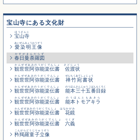
宝山寺にある文化財
ほうざんじ
宝山寺
あいぜんみょうおうぞう
愛染明王像
かすがまんだらず
春日曼荼羅図
かんぜぜあみのうがくでんしょ さどじょう
観世世阿弥能楽伝書 佐渡状
かんぜぜあみのうがくでんしょ
ぜんちくあてしょじょう
観世世阿弥能楽伝書
禅竹宛書状
かんぜぜあみのうがくでんしょ
のうほんさんじゅうごばんもくろく
観世世阿弥能楽伝書
能本三十五番目録
かんぜぜあみのうがくでんしょ
のうほんともあきら
観世世阿弥能楽伝書
能本トモアキラ
かんぜぜあみのうがくでんしょ はなかがみ
観世世阿弥能楽伝書 花鏡
かんぜぜあみのうがくでんしょ りくぎ
観世世阿弥能楽伝書 六義
こんがらどうじりゅうぞう
矜羯羅童子立像