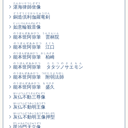
たんかいりつしざぞう
湛海律師坐像
どうぞうくりからりゅうけん
銅造倶利伽羅竜剣
にょいりんかんのんぞう
如意輪観音像
のうほんぜあみひつ うんりんいん
能本世阿弥筆 雲林院
のうほんぜあみひつ えぐち
能本世阿弥筆 江口
のうほんぜあみひつ かしわざき
能本世阿弥筆 柏崎
のうほんぜあみひつ
たたつのさえもん
能本世阿弥筆
タタツノサエモン
のうほんぜあみひつ つけたりよろほし
能本世阿弥筆 附弱法師
のうほんぜあみひつ もりひさ
能本世阿弥筆 盛久
はいぶつふどうさんぞんぞう
灰仏不動三尊像
はいぶつふどうみょうおうぞう
灰仏不動明王像
はいぶつふどうみょうおうぞうおしがた
灰仏不動明王像押型
びしゃもんてんりゅうぞう
毘沙門天立像