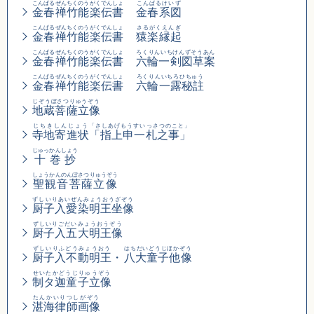
こんぱるぜんちくのうがくでんしょ
こんぱるけいず
金春禅竹能楽伝書
金春系図
こんぱるぜんちくのうがくでんしょ
さるがくえんぎ
金春禅竹能楽伝書
猿楽縁起
こんぱるぜんちくのうがくでんしょ
ろくりんいちけんずそうあん
金春禅竹能楽伝書
六輪一剣図草案
こんぱるぜんちくのうがくでんしょ
ろくりんいちろひちゅう
金春禅竹能楽伝書
六輪一露秘註
じぞうぼさつりゅうぞう
地蔵菩薩立像
じちきしんじょう
「さしあげもうすいっさつのこと」
寺地寄進状
「指上申一札之事」
じゅっかんしょう
十巻抄
しょうかんのんぼさつりゅうぞう
聖観音菩薩立像
ずしいりあいぜんみょうおうざぞう
厨子入愛染明王坐像
ずしいりごだいみょうおうぞう
厨子入五大明王像
ずしいりふどうみょうおう
はちだいどうじほかぞう
厨子入不動明王
・
八大童子他像
せいたかどうじりゅうぞう
制タ迦童子立像
たんかいりつしがぞう
湛海律師画像