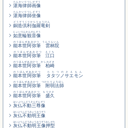
たんかいりつしがぞう
湛海律師画像
たんかいりつしざぞう
湛海律師坐像
どうぞうくりからりゅうけん
銅造倶利伽羅竜剣
にょいりんかんのんぞう
如意輪観音像
のうほんぜあみひつ うんりんいん
能本世阿弥筆 雲林院
のうほんぜあみひつ えぐち
能本世阿弥筆 江口
のうほんぜあみひつ かしわざき
能本世阿弥筆 柏崎
のうほんぜあみひつ
たたつのさえもん
能本世阿弥筆
タタツノサエモン
のうほんぜあみひつ つけたりよろほし
能本世阿弥筆 附弱法師
のうほんぜあみひつ もりひさ
能本世阿弥筆 盛久
はいぶつふどうさんぞんぞう
灰仏不動三尊像
はいぶつふどうみょうおうぞう
灰仏不動明王像
はいぶつふどうみょうおうぞうおしがた
灰仏不動明王像押型