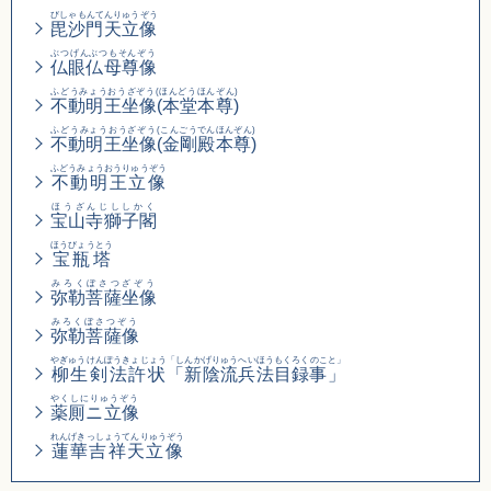
びしゃもんてんりゅうぞう
毘沙門天立像
ぶつげんぶつもそんぞう
仏眼仏母尊像
ふどうみょうおうざぞう(ほんどうほんぞん)
不動明王坐像(本堂本尊)
ふどうみょうおうざぞう
(こんごうでんほんぞん)
不動明王坐像
(金剛殿本尊)
ふどうみょうおうりゅうぞう
不動明王立像
ほうざんじししかく
宝山寺獅子閣
ほうびょうとう
宝瓶塔
みろくぼさつざぞう
弥勒菩薩坐像
みろくぼさつぞう
弥勒菩薩像
やぎゅうけんぽうきょじょう
「しんかげりゅうへいほうもくろくのこと」
柳生剣法許状
「新陰流兵法目録事」
やくしにりゅうぞう
薬厠ニ立像
れんげきっしょうてんりゅうぞう
蓮華吉祥天立像