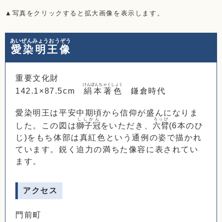
▲写真をクリックすると拡大画像を表示します。
あいぜんみょうおうぞう
愛染明王像
重要文化財
けんぽんちゃくしょく
142.1×87.5cm
絹本著色
鎌倉時代
愛染明王は平安中期頃から信仰が盛んになりま
ししかん
ろっぴ
した。この図は
獅子冠
をいただき、
六臂
(6本のひ
じ)をもち体部は真紅色という通例の姿で描かれ
ています。鋭く迫力の満ちた像容に表されてい
ます。
アクセス
門前町