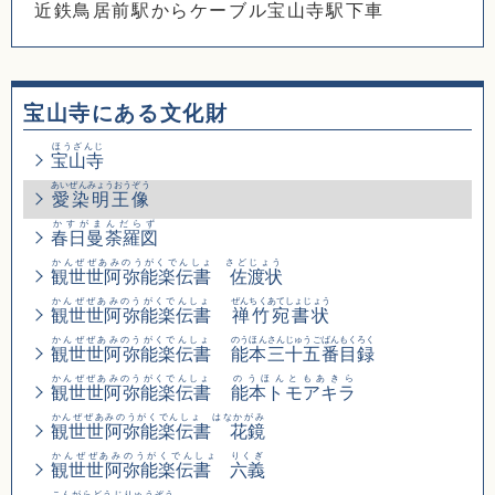
近鉄鳥居前駅からケーブル宝山寺駅下車
宝山寺にある文化財
ほうざんじ
宝山寺
あいぜんみょうおうぞう
愛染明王像
かすがまんだらず
春日曼荼羅図
かんぜぜあみのうがくでんしょ さどじょう
観世世阿弥能楽伝書 佐渡状
かんぜぜあみのうがくでんしょ
ぜんちくあてしょじょう
観世世阿弥能楽伝書
禅竹宛書状
かんぜぜあみのうがくでんしょ
のうほんさんじゅうごばんもくろく
観世世阿弥能楽伝書
能本三十五番目録
かんぜぜあみのうがくでんしょ
のうほんともあきら
観世世阿弥能楽伝書
能本トモアキラ
かんぜぜあみのうがくでんしょ はなかがみ
観世世阿弥能楽伝書 花鏡
かんぜぜあみのうがくでんしょ りくぎ
観世世阿弥能楽伝書 六義
こんがらどうじりゅうぞう