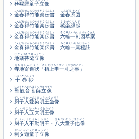
矜羯羅童子立像
こんぱるぜんちくのうがくでんしょ
こんぱるけいず
金春禅竹能楽伝書
金春系図
こんぱるぜんちくのうがくでんしょ
さるがくえんぎ
金春禅竹能楽伝書
猿楽縁起
こんぱるぜんちくのうがくでんしょ
ろくりんいちけんずそうあん
金春禅竹能楽伝書
六輪一剣図草案
こんぱるぜんちくのうがくでんしょ
ろくりんいちろひちゅう
金春禅竹能楽伝書
六輪一露秘註
じぞうぼさつりゅうぞう
地蔵菩薩立像
じちきしんじょう
「さしあげもうすいっさつのこと」
寺地寄進状
「指上申一札之事」
じゅっかんしょう
十巻抄
しょうかんのんぼさつりゅうぞう
聖観音菩薩立像
ずしいりあいぜんみょうおうざぞう
厨子入愛染明王坐像
ずしいりごだいみょうおうぞう
厨子入五大明王像
ずしいりふどうみょうおう
はちだいどうじほかぞう
厨子入不動明王
・
八大童子他像
せいたかどうじりゅうぞう
制タ迦童子立像