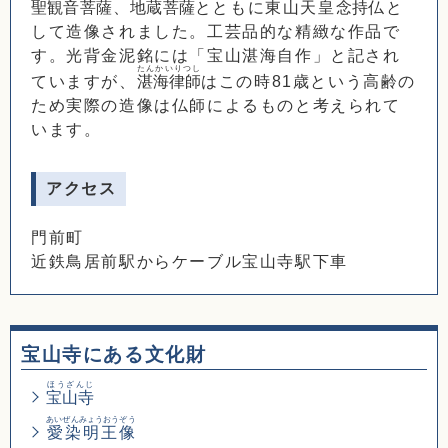
聖観音菩薩
、
地蔵菩薩
とともに東山天皇
念持
仏と
して造像されました。工芸品的な精緻な作品で
す。光背金泥銘には「宝山湛海自作」と記され
たんかいりつし
ていますが、
湛海律師
はこの時81歳という高齢の
ため実際の造像は仏師によるものと考えられて
います。
アクセス
門前町
近鉄鳥居前駅からケーブル宝山寺駅下車
宝山寺にある文化財
ほうざんじ
宝山寺
あいぜんみょうおうぞう
愛染明王像