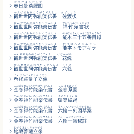
かすがまんだらず
春日曼荼羅図
かんぜぜあみのうがくでんしょ さどじょう
観世世阿弥能楽伝書 佐渡状
かんぜぜあみのうがくでんしょ
ぜんちくあてしょじょう
観世世阿弥能楽伝書
禅竹宛書状
かんぜぜあみのうがくでんしょ
のうほんさんじゅうごばんもくろく
観世世阿弥能楽伝書
能本三十五番目録
かんぜぜあみのうがくでんしょ
のうほんともあきら
観世世阿弥能楽伝書
能本トモアキラ
かんぜぜあみのうがくでんしょ はなかがみ
観世世阿弥能楽伝書 花鏡
かんぜぜあみのうがくでんしょ りくぎ
観世世阿弥能楽伝書 六義
こんがらどうじりゅうぞう
矜羯羅童子立像
こんぱるぜんちくのうがくでんしょ
こんぱるけいず
金春禅竹能楽伝書
金春系図
こんぱるぜんちくのうがくでんしょ
さるがくえんぎ
金春禅竹能楽伝書
猿楽縁起
こんぱるぜんちくのうがくでんしょ
ろくりんいちけんずそうあん
金春禅竹能楽伝書
六輪一剣図草案
こんぱるぜんちくのうがくでんしょ
ろくりんいちろひちゅう
金春禅竹能楽伝書
六輪一露秘註
じぞうぼさつりゅうぞう
地蔵菩薩立像