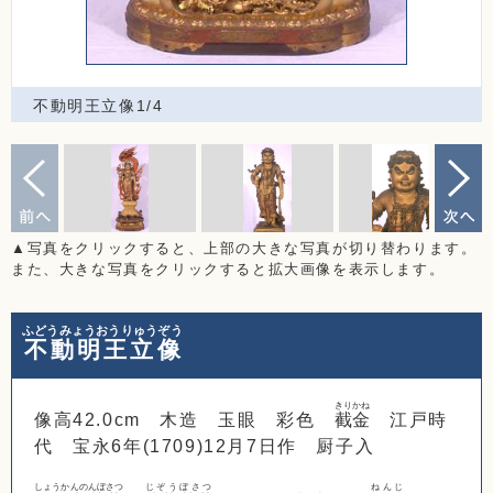
不動明王立像1/4
▲写真をクリックすると、上部の大きな写真が切り替わります。
また、大きな写真をクリックすると拡大画像を表示します。
ふどうみょうおうりゅうぞう
不動明王立像
きりかね
像高42.0cm 木造 玉眼 彩色
截金
江戸時
代 宝永6年(1709)12月7日作 厨子入
しょうかんのんぼさつ
じぞうぼさつ
ねんじ