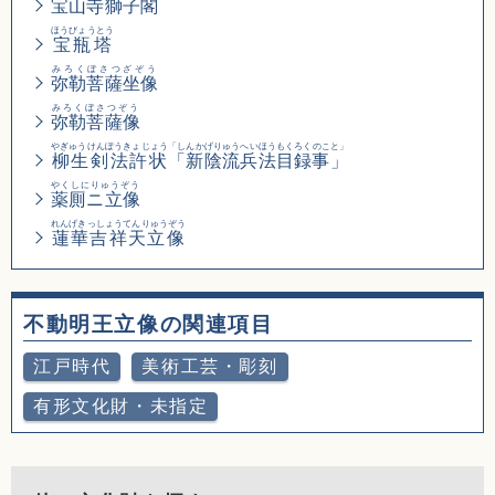
宝山寺獅子閣
ほうびょうとう
宝瓶塔
みろくぼさつざぞう
弥勒菩薩坐像
みろくぼさつぞう
弥勒菩薩像
やぎゅうけんぽうきょじょう
「しんかげりゅうへいほうもくろくのこと」
柳生剣法許状
「新陰流兵法目録事」
やくしにりゅうぞう
薬厠ニ立像
れんげきっしょうてんりゅうぞう
蓮華吉祥天立像
不動明王立像の関連項目
江戸時代
美術工芸・彫刻
有形文化財・未指定