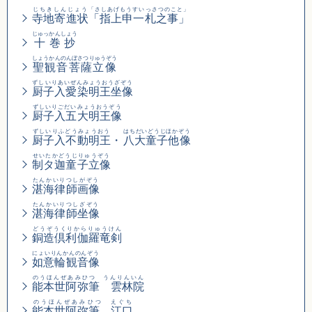
じちきしんじょう
「さしあげもうすいっさつのこと」
寺地寄進状
「指上申一札之事」
じゅっかんしょう
十巻抄
しょうかんのんぼさつりゅうぞう
聖観音菩薩立像
ずしいりあいぜんみょうおうざぞう
厨子入愛染明王坐像
ずしいりごだいみょうおうぞう
厨子入五大明王像
ずしいりふどうみょうおう
はちだいどうじほかぞう
厨子入不動明王
・
八大童子他像
せいたかどうじりゅうぞう
制タ迦童子立像
たんかいりつしがぞう
湛海律師画像
たんかいりつしざぞう
湛海律師坐像
どうぞうくりからりゅうけん
銅造倶利伽羅竜剣
にょいりんかんのんぞう
如意輪観音像
のうほんぜあみひつ うんりんいん
能本世阿弥筆 雲林院
のうほんぜあみひつ えぐち
能本世阿弥筆 江口