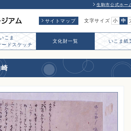
生駒市公式ホー
文字サイズ
小
中
サイトマップ
いこま
文化財一覧
いこま紙
ナードスケッチ
柏崎