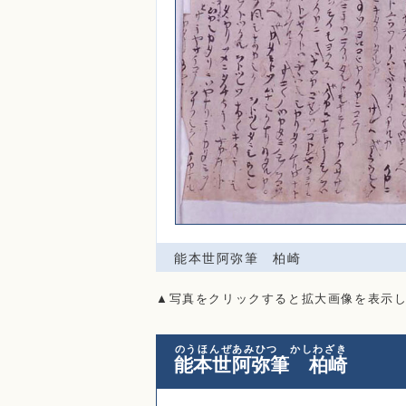
能本世阿弥筆 柏崎
▲写真をクリックすると拡大画像を表示
のうほんぜあみひつ かしわざき
能本世阿弥筆 柏崎