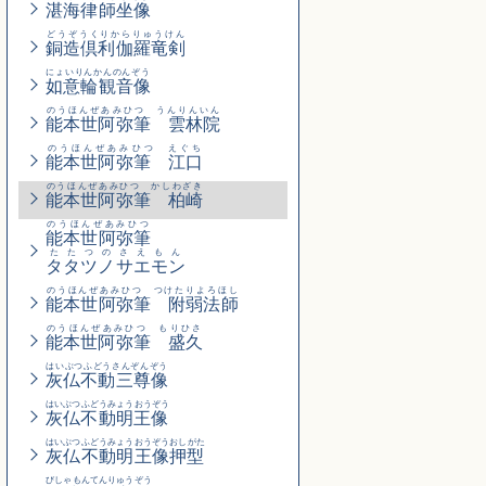
湛海律師坐像
どうぞうくりからりゅうけん
銅造倶利伽羅竜剣
にょいりんかんのんぞう
如意輪観音像
のうほんぜあみひつ うんりんいん
能本世阿弥筆 雲林院
のうほんぜあみひつ えぐち
能本世阿弥筆 江口
のうほんぜあみひつ かしわざき
能本世阿弥筆 柏崎
のうほんぜあみひつ
能本世阿弥筆
たたつのさえもん
タタツノサエモン
のうほんぜあみひつ つけたりよろほし
能本世阿弥筆 附弱法師
のうほんぜあみひつ もりひさ
能本世阿弥筆 盛久
はいぶつふどうさんぞんぞう
灰仏不動三尊像
はいぶつふどうみょうおうぞう
灰仏不動明王像
はいぶつふどうみょうおうぞうおしがた
灰仏不動明王像押型
びしゃもんてんりゅうぞう