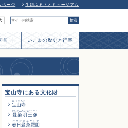
ムページ
生駒ふるさとミュージアム
大
芝居
いこまの歴史と行事
宝山寺にある文化財
ほうざんじ
宝山寺
あいぜんみょうおうぞう
愛染明王像
かすがまんだらず
春日曼荼羅図