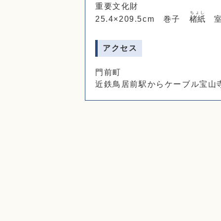
重要文化財
ちょし
25.4×209.5cm 巻子
楮紙
室
アクセス
門前町
近鉄鳥居前駅からケーブル宝山