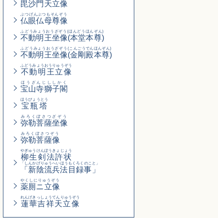
毘沙門天立像
ぶつげんぶつもそんぞう
仏眼仏母尊像
ふどうみょうおうざぞう(ほんどうほんぞん)
不動明王坐像(本堂本尊)
ふどうみょうおうざぞう
(こんごうでんほんぞん)
不動明王坐像
(金剛殿本尊)
ふどうみょうおうりゅうぞう
不動明王立像
ほうざんじししかく
宝山寺獅子閣
ほうびょうとう
宝瓶塔
みろくぼさつざぞう
弥勒菩薩坐像
みろくぼさつぞう
弥勒菩薩像
やぎゅうけんぽうきょじょう
柳生剣法許状
「しんかげりゅうへいほうもくろくのこと」
「新陰流兵法目録事」
やくしにりゅうぞう
薬厠ニ立像
れんげきっしょうてんりゅうぞう
蓮華吉祥天立像