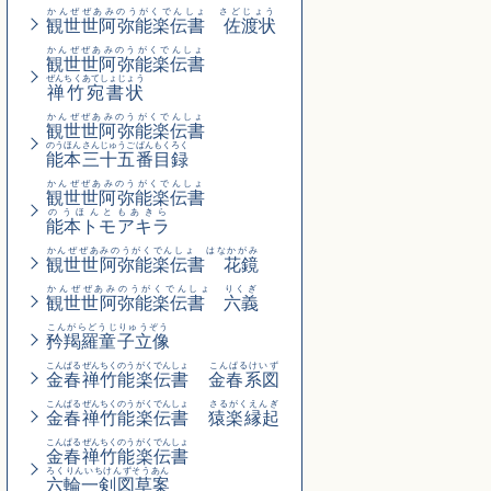
かんぜぜあみのうがくでんしょ さどじょう
観世世阿弥能楽伝書 佐渡状
かんぜぜあみのうがくでんしょ
観世世阿弥能楽伝書
ぜんちくあてしょじょう
禅竹宛書状
かんぜぜあみのうがくでんしょ
観世世阿弥能楽伝書
のうほんさんじゅうごばんもくろく
能本三十五番目録
かんぜぜあみのうがくでんしょ
観世世阿弥能楽伝書
のうほんともあきら
能本トモアキラ
かんぜぜあみのうがくでんしょ はなかがみ
観世世阿弥能楽伝書 花鏡
かんぜぜあみのうがくでんしょ りくぎ
観世世阿弥能楽伝書 六義
こんがらどうじりゅうぞう
矜羯羅童子立像
こんぱるぜんちくのうがくでんしょ
こんぱるけいず
金春禅竹能楽伝書
金春系図
こんぱるぜんちくのうがくでんしょ
さるがくえんぎ
金春禅竹能楽伝書
猿楽縁起
こんぱるぜんちくのうがくでんしょ
金春禅竹能楽伝書
ろくりんいちけんずそうあん
六輪一剣図草案