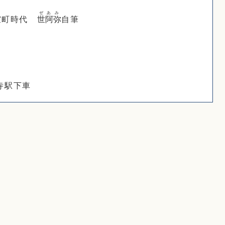
ぜあみ
町時代
世阿弥
自筆
寺駅下車