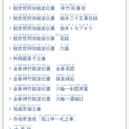
かんぜぜあみのうがくでんしょ
ぜんちくあてしょじょう
観世世阿弥能楽伝書
禅竹宛書状
かんぜぜあみのうがくでんしょ
のうほんさんじゅうごばんもくろく
観世世阿弥能楽伝書
能本三十五番目録
かんぜぜあみのうがくでんしょ
のうほんともあきら
観世世阿弥能楽伝書
能本トモアキラ
かんぜぜあみのうがくでんしょ はなかがみ
観世世阿弥能楽伝書 花鏡
かんぜぜあみのうがくでんしょ りくぎ
観世世阿弥能楽伝書 六義
こんがらどうじりゅうぞう
矜羯羅童子立像
こんぱるぜんちくのうがくでんしょ
こんぱるけいず
金春禅竹能楽伝書
金春系図
こんぱるぜんちくのうがくでんしょ
さるがくえんぎ
金春禅竹能楽伝書
猿楽縁起
こんぱるぜんちくのうがくでんしょ
ろくりんいちけんずそうあん
金春禅竹能楽伝書
六輪一剣図草案
こんぱるぜんちくのうがくでんしょ
ろくりんいちろひちゅう
金春禅竹能楽伝書
六輪一露秘註
じぞうぼさつりゅうぞう
地蔵菩薩立像
じちきしんじょう
「さしあげもうすいっさつのこと」
寺地寄進状
「指上申一札之事」
じゅっかんしょう