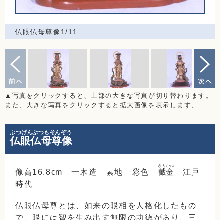
仏眼仏母尊像1/11
▲写真をクリックすると、上部の大きな写真が切り替わります。
また、大きな写真をクリックすると拡大画像を表示します。
ぶつげんぶつもそんぞう
仏眼仏母尊像
きりかね
像高16.8cm 一木造 素地 彩色
截金
江戸
時代
仏眼仏母尊とは、如来の眼相を人格化したもの
で、眼には智を生み出す無限の功徳があり、三