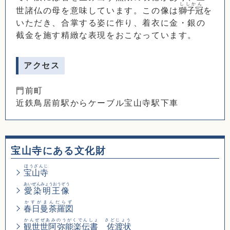
ししかん
世諸仏の母を意味しています。この像は
獅子冠
を
いただき、合掌する姿に作り、着衣に金・銀の
截金を施す精緻な表現をおこなっています。
アクセス
門前町
近鉄鳥居前駅からケーブル宝山寺駅下車
宝山寺にある文化財
ほうざんじ
宝山寺
あいぜんみょうおうぞう
愛染明王像
かすがまんだらず
春日曼荼羅図
かんぜぜあみのうがくでんしょ さどじょう
観世世阿弥能楽伝書 佐渡状