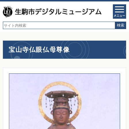
宝山寺仏眼仏母尊像