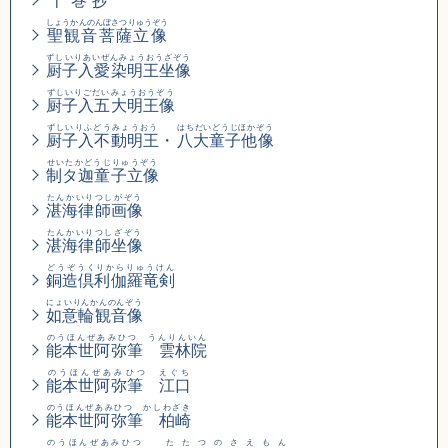
十巻抄
しょうかんのんぼさつりゅうぞう
聖観音菩薩立像
ずしいりあいぜんみょうおうざぞう
厨子入愛染明王坐像
ずしいりごだいみょうおうぞう
厨子入五大明王像
ずしいりふどうみょうおう
はちだいどうじほかぞう
厨子入不動明王
・
八大童子他像
せいたかどうじりゅうぞう
制タ迦童子立像
たんかいりつしがぞう
湛海律師画像
たんかいりつしざぞう
湛海律師坐像
どうぞうくりからりゅうけん
銅造倶利伽羅竜剣
にょいりんかんのんぞう
如意輪観音像
のうほんぜあみひつ うんりんいん
能本世阿弥筆 雲林院
のうほんぜあみひつ えぐち
能本世阿弥筆 江口
のうほんぜあみひつ かしわざき
能本世阿弥筆 柏崎
のうほんぜあみひつ
たたつのさえもん