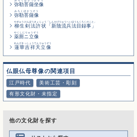
みろくぼさつざぞう
弥勒菩薩坐像
みろくぼさつぞう
弥勒菩薩像
やぎゅうけんぽうきょじょう
「しんかげりゅうへいほうもくろくのこと」
柳生剣法許状
「新陰流兵法目録事」
やくしにりゅうぞう
薬厠ニ立像
れんげきっしょうてんりゅうぞう
蓮華吉祥天立像
仏眼仏母尊像の関連項目
江戸時代
美術工芸・彫刻
有形文化財・未指定
他の文化財を探す