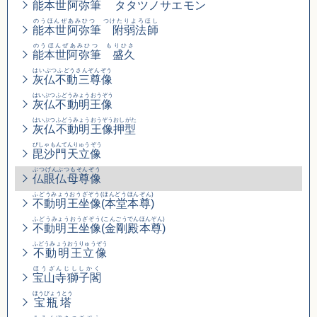
能本世阿弥筆
タタツノサエモン
のうほんぜあみひつ つけたりよろほし
能本世阿弥筆 附弱法師
のうほんぜあみひつ もりひさ
能本世阿弥筆 盛久
はいぶつふどうさんぞんぞう
灰仏不動三尊像
はいぶつふどうみょうおうぞう
灰仏不動明王像
はいぶつふどうみょうおうぞうおしがた
灰仏不動明王像押型
びしゃもんてんりゅうぞう
毘沙門天立像
ぶつげんぶつもそんぞう
仏眼仏母尊像
ふどうみょうおうざぞう(ほんどうほんぞん)
不動明王坐像(本堂本尊)
ふどうみょうおうざぞう
(こんごうでんほんぞん)
不動明王坐像
(金剛殿本尊)
ふどうみょうおうりゅうぞう
不動明王立像
ほうざんじししかく
宝山寺獅子閣
ほうびょうとう
宝瓶塔