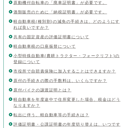
原動機付自転車の「廃車証明書」が必要です。
酒類販売のために「納税証明書」が必要です。
軽自動車税(種別割)の減免の手続きは、どのようにす
れば良いですか？
共有の固定資産の評価証明書について
軽自動車税の口座振替について
小型特殊自動車(農耕トラクター・フォークリフト)の
登録について
市役所で自賠責保険に加入することはできますか？
原付の手続きの際の手数料は、いくらですか？
原付バイクの譲渡証明とは？
軽自動車を年度途中で住所変更した場合、税金はどう
なりますか？
転出に伴う、軽自動車等の手続きは？
評価証明書・公課証明書の年度切り替えは、いつです