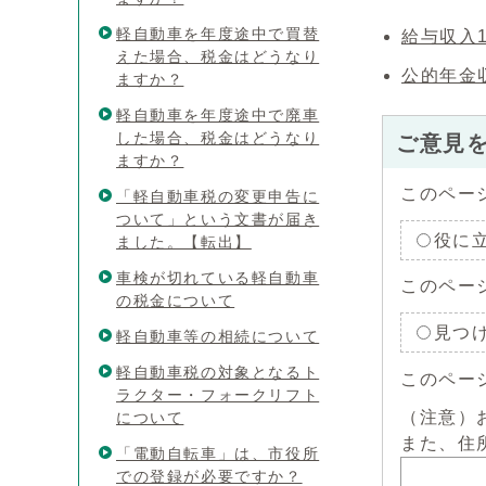
軽自動車を年度途中で買替
給与収入
えた場合、税金はどうなり
公的年金
ますか？
軽自動車を年度途中で廃車
した場合、税金はどうなり
ご意見
ますか？
このペー
「軽自動車税の変更申告に
ついて」という文書が届き
役に
ました。【転出】
車検が切れている軽自動車
このペー
の税金について
見つ
軽自動車等の相続について
軽自動車税の対象となるト
このペー
ラクター・フォークリフト
（注意）
について
また、住
「電動自転車」は、市役所
での登録が必要ですか？