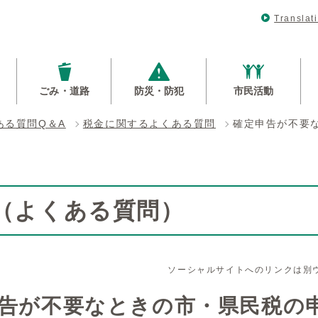
Translat
ごみ・道路
防災・防犯
市民活動
ある質問Q＆A
税金に関するよくある質問
確定申告が不要
Q（よくある質問）
ソーシャルサイトへのリンクは別
告が不要なときの市・県民税の