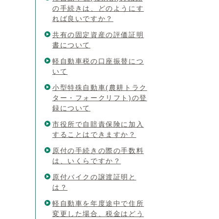
の手続きは、どのようにす
れば良いですか？
共有の固定資産の評価証明
書について
軽自動車税の口座振替につ
いて
小型特殊自動車(農耕トラク
ター・フォークリフト)の登
録について
市役所で自賠責保険に加入
することはできますか？
原付の手続きの際の手数料
は、いくらですか？
原付バイクの譲渡証明と
は？
軽自動車を年度途中で住所
変更した場合、税金はどう