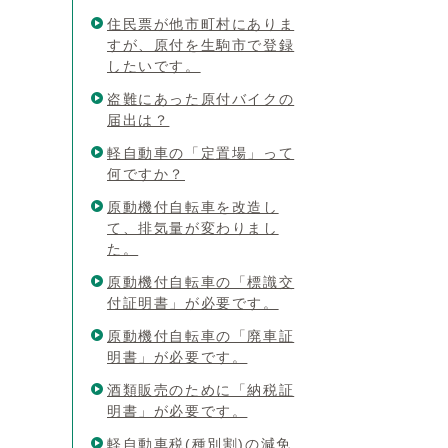
住民票が他市町村にありま
すが、原付を生駒市で登録
したいです。
盗難にあった原付バイクの
届出は？
軽自動車の「定置場」って
何ですか？
原動機付自転車を改造し
て、排気量が変わりまし
た。
原動機付自転車の「標識交
付証明書」が必要です。
原動機付自転車の「廃車証
明書」が必要です。
酒類販売のために「納税証
明書」が必要です。
軽自動車税(種別割)の減免