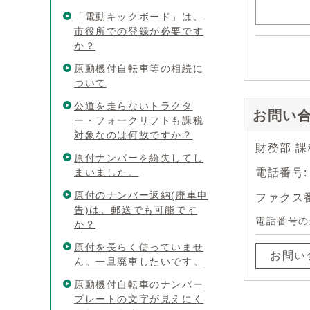
「電動キックボード」は、
市役所での登録が必要です
か？
原動機付自転車等の相続に
ついて
公道を走らないトラクタ
お問い
ー・フォークリフトも課税
対象なのは何故ですか？
財務部 
原付ナンバーを紛失してし
まいました。
電話番号:
原付のナンバー返納(廃車申
ファクス番号
告)は、郵送でも可能です
電話番号の
か？
原付を長らく使っていませ
お問い
ん。一旦廃車したいです。
原動機付自転車のナンバー
プレートの文字が見えにく