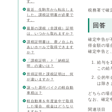
す。
最近、生駒市から転出しま
税務署で確
した。課税証明書が必要で
す。
回答
最新の課税（非課税）証明
は、いつから取れますか？
確定申告が
課税証明書は、鹿ノ台ふれ
得金額の場
あいホールで取得できます
確定申告と
か？
「課税証明」と「納税証
給与を
明」の違いは？
この給
所得証明と課税証明は、何
公的年
が違いますか？
は除き
譲った原付バイクの軽自動
車税は？
どちらの場
なお、確定
軽自動車を年度途中で取得
した場合、税金はどうなり
関連項目
ますか？