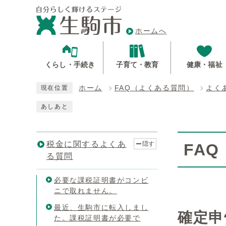
ホームへ
くらし・手続き
子育て・教育
健康・福祉
ホーム
FAQ（よくある質問）
よく
現在位置
あしあと
税金に関するよくあ
隠す
FA
る質問
必要な課税証明書がコンビ
ニで取れません。
最近、生駒市に転入しまし
確定申
た。課税証明書が必要で