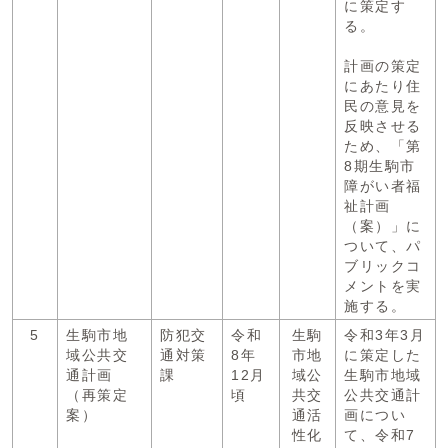
に策定す
る。
計画の策定
にあたり住
民の意見を
反映させる
ため、「第
8期生駒市
障がい者福
祉計画
（案）」に
ついて、パ
ブリックコ
メントを実
施する。
5
生駒市地
防犯交
令和
生駒
令和3年3月
域公共交
通対策
8年
市地
に策定した
通計画
課
12月
域公
生駒市地域
（再策定
頃
共交
公共交通計
案）
通活
画につい
性化
て、令和7