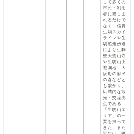
して多くの
市民・利用
者に親しま
れるだけで
なく、信貴
生駒スカイ
ラインや生
駒縦走歩道
により生駒
聖天寳山寺
や生駒山上
遊園地、大
阪府の府民
の森などと
も繋がり、
広域的な観
光・交流拠
点である
「生駒山エ
リア」の一
翼を担って
きた。また
近年は、障