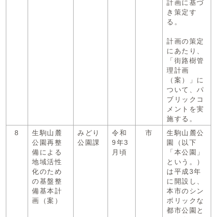
計画に基づ
き策定す
る。
計画の策定
にあたり、
「街路樹管
理計画
（案）」に
ついて、パ
ブリックコ
メントを実
施する。
8
生駒山麓
みどり
令和
市
生駒山麓公
公園再整
公園課
9年3
園（以下
備による
月頃
「本公園」
地域活性
という。）
化のため
は平成3年
の基盤整
に開設し、
備基本計
本市のシン
画（案）
ボリックな
都市公園と