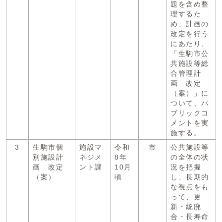
題を含め整
理するた
め、計画の
改定を行う
にあたり、
「生駒市公
共施設等総
合管理計
画 改定
（案）」に
ついて、パ
ブリックコ
メントを実
施する。
3
生駒市個
施設マ
令和
市
公共施設等
別施設計
ネジメ
8年
の全体の状
画 改定
ント課
10月
況を把握
（案）
頃
し、長期的
な視点をも
って、更
新・統廃
合・長寿命