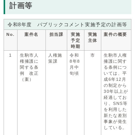
計画等
令和8年度 パブリックコメント実施予定の計画等
No.
案件名
担当課
実施
実施
案件の概要
予定
主体
時期
1
生駒市人
人権施
令和
市
生駒市人権
権擁護に
策課
8年8
擁護に関す
関する条
月中
る条例につ
例 改正
旬頃
いては、平
（案）
成6年12月
の制定から
30年以上が
経過してお
り、SNS等
を利用した
新たな差別
事象が発生
している。