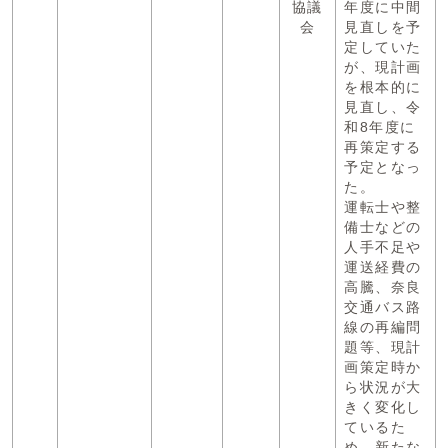
協議
年度に中間
会
見直しを予
定していた
が、現計画
を根本的に
見直し、令
和8年度に
再策定する
予定となっ
た。
運転士や整
備士などの
人手不足や
運送経費の
高騰、奈良
交通バス路
線の再編問
題等、現計
画策定時か
ら状況が大
きく変化し
ているた
め、新たな