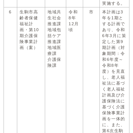
実施する。
6
生駒市高
地域共
令和
市
本計画は3
齢者保健
生社会
8年
年を1期と
福祉計
推進課
12月
する計画で
画・第10
地域包
頃
あり、令和
期介護保
括ケア
6年3月に策
険事業計
推進課
定した第9
画（案）
地域医
期計画（対
療課
象期間：令
介護保
和6年度～
険課
令和8年
度）を見直
し、老人福
祉法に基づ
く老人福祉
計画及び介
護保険法に
基づく介護
保険事業計
画を一体的
に、また、
第6次生駒