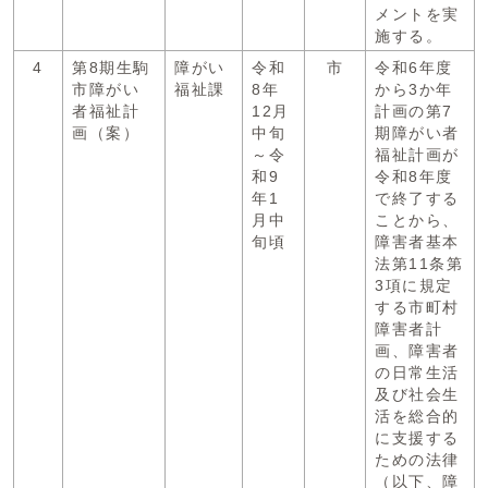
メントを実
施する。
4
第8期生駒
障がい
令和
市
令和6年度
市障がい
福祉課
8年
から3か年
者福祉計
12月
計画の第7
画（案）
中旬
期障がい者
～令
福祉計画が
和9
令和8年度
年1
で終了する
月中
ことから、
旬頃
障害者基本
法第11条第
3項に規定
する市町村
障害者計
画、障害者
の日常生活
及び社会生
活を総合的
に支援する
ための法律
（以下、障