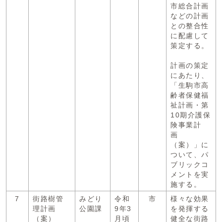
市総合計画
などの計画
との整合性
に配慮して
策定する。
計画の策定
にあたり、
「生駒市高
齢者保健福
祉計画・第
10期介護保
険事業計
画
（案）」に
ついて、パ
ブリックコ
メントを実
施する。
7
街路樹管
みどり
令和
市
様々な効果
理計画
公園課
9年3
を発揮する
（案）
月頃
健全な街路