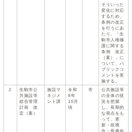
そういった
変化に対応
するため、
条例の改正
を行うにあ
たり、「生
駒市人権擁
護に関する
条例 改正
（案）」に
ついて、パ
ブリックコ
メントを実
施する。
2
生駒市公
施設マ
令和
市
公共施設等
共施設等
ネジメ
8年
の全体の状
総合管理
ント課
10月
況を把握
計画 改
頃
し、長期的
定（案）
な視点をも
って、更
新・統廃
合・長寿命