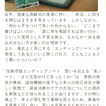
近年、急速な高齢化の進展に伴い、「終活」に対す
る関心はますます高まっています。しかしながら、
「何から手をつけて良いか分からない」「どこまで
書けばよいのか」「誰に何を相談すれば良いのか」
といった漠然とした不安を抱え、なかなか一歩を踏
み出せない方が多いのが現状です。
また、最近よく耳にする「エンディングノート」が
用意してあるといいと聞くけれど、どんなことをど
う書いたらいいの？
"生駒市版エンディングノート 想いを伝える「私ノ
ート」 ~まだ元気やけど言っとくわ~"は 突然の病
気や事故、認知機能の低下など本人の自己決定が難
しい状態で、延命治療やケアの方法についての選択
を家族などが迫られることがありますが、その時に
備えて、本人が望む形で最期を迎えるため、家族や
支援者と話し合い、思いを共有するためのツールと