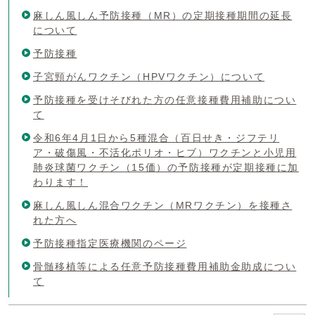
麻しん風しん予防接種（MR）の定期接種期間の延長
について
予防接種
子宮頸がんワクチン（HPVワクチン）について
予防接種を受けそびれた方の任意接種費用補助につい
て
令和6年4月1日から5種混合（百日せき・ジフテリ
ア・破傷風・不活化ポリオ・ヒブ）ワクチンと小児用
肺炎球菌ワクチン（15価）の予防接種が定期接種に加
わります！
麻しん風しん混合ワクチン（MRワクチン）を接種さ
れた方へ
予防接種指定医療機関のページ
骨髄移植等による任意予防接種費用補助金助成につい
て