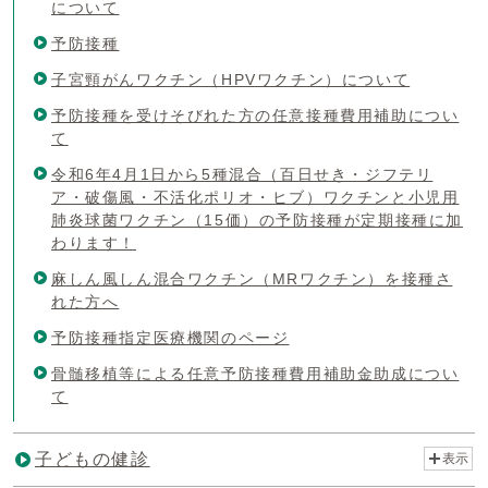
について
予防接種
子宮頸がんワクチン（HPVワクチン）について
予防接種を受けそびれた方の任意接種費用補助につい
て
令和6年4月1日から5種混合（百日せき・ジフテリ
ア・破傷風・不活化ポリオ・ヒブ）ワクチンと小児用
肺炎球菌ワクチン（15価）の予防接種が定期接種に加
わります！
麻しん風しん混合ワクチン（MRワクチン）を接種さ
れた方へ
予防接種指定医療機関のページ
骨髄移植等による任意予防接種費用補助金助成につい
て
子どもの健診
表示