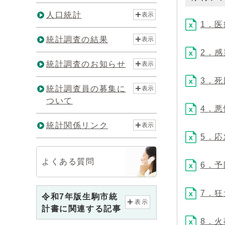
人口統計
表示
1．医
統計調査の結果
表示
2．感
統計調査のお知らせ
表示
3．死
統計調査員の募集に
表示
ついて
4．悪
統計関係リンク
表示
5．応
よくある質問
6．予
7．狂
令和7年版生駒市統
表示
計書に関連する記事
8．火