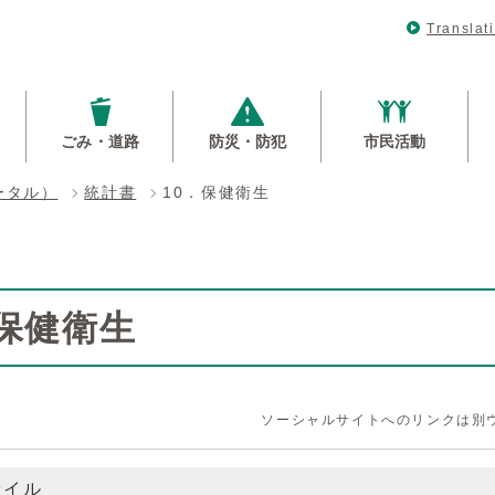
Translat
ごみ・道路
防災・防犯
市民活動
ータル）
統計書
10．保健衛生
．保健衛生
ソーシャルサイトへのリンクは別
ァイル