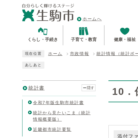
ホームへ
くらし・手続き
子育て・教育
健康・福祉
ホーム
市政情報
統計情報（統計ポ
現在位置
あしあと
統計書
隠す
10
令和7年版生駒市統計書
統計から見たいこま（統計
情報概要版）
近畿都市統計要覧
添付フ