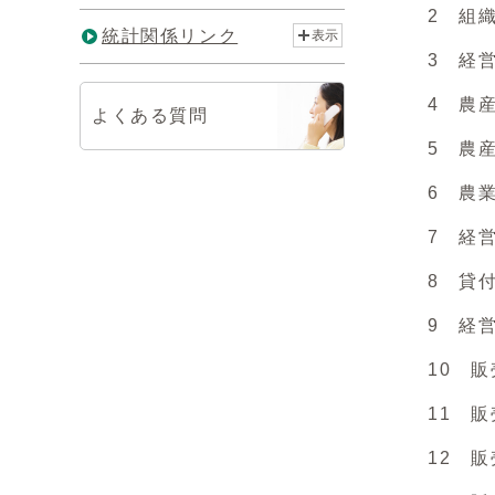
2 組織
統計関係リンク
表示
3 経営
4 農産
よくある質問
5 農産物
6 農業
7 経営
8 貸付耕
9 経営
10 販売
11 販売
12 販売