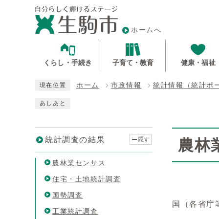
ホームへ
くらし・手続き
子育て・教育
健康・福祉
ホーム
市政情報
統計情報（統計ポ
現在位置
あしあと
統計調査の結果
隠す
農林
農林業センサス
住宅・土地統計調査
国勢調査
国（各省庁
工業統計調査