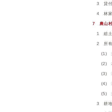
3 貸付耕
4 林家
7 農山
1 総土
2 所有
(1) 森
(2) 
(3) 
(4) 現
(5) 
3 耕地