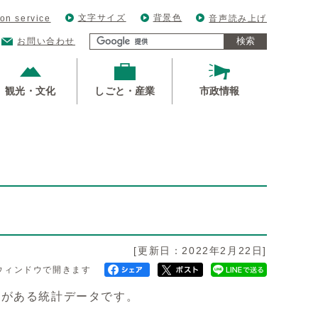
文字サイズ
背景色
ion service
音声読み上げ
検索
お問い合わせ
観光・文化
しごと・産業
市政情報
[更新日：2022年2月22日]
ウィンドウで開きます
果がある統計データです。