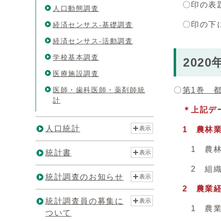
〇印の表題
人口動態調査
〇印の下に
経済センサス-基礎調査
経済センサス-活動調査
学校基本調査
202
医療施設調査
医師・歯科医師・薬剤師統
〇
第1巻 
計
＊上記デー
人口統計
表示
1 農林業
1 農林
統計書
表示
2 組織
統計調査のお知らせ
表示
2 農業
統計調査員の募集に
表示
1 農業
ついて