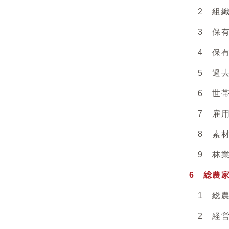
2 組織
3 保有
4 保有
5 過去1
6 世帯員
7 雇用
8 素材生
9 林業作
6 総農
1 総農
2 経営耕