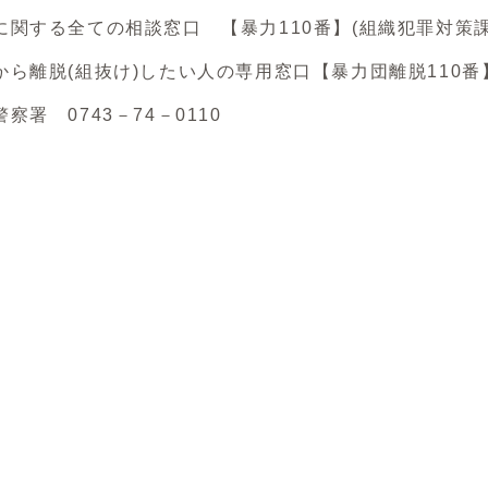
する全ての相談窓口 【暴力110番】(組織犯罪対策課) 0
ら離脱(組抜け)したい人の専用窓口【暴力団離脱110番】(組
察署 0743－74－0110