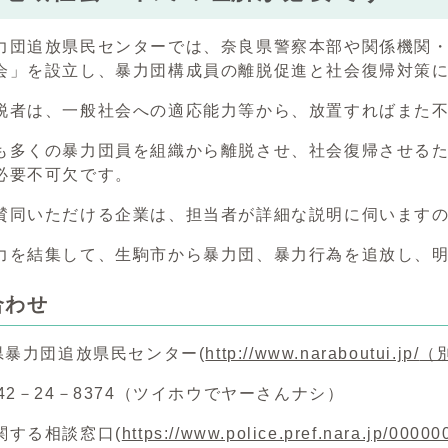
団追放県民センターでは、奈良県警察本部や関係機関・
会」を設立し、暴力団構成員の離脱促進と社会復帰対策
者は、一般社会への適応能力等から、放置すればまた不
多くの暴力団員を組織から離脱させ、社会復帰させるた
必要不可欠です。
同いただける企業は、担当者が詳細な説明に伺いますの
を結集して、生駒市から暴力団、暴力行為を追放し、明
合わせ
県暴力団追放県民センター(
http://www.naraboutui.jp/
（
24－8374（ツイホウでヤーさんナシ）
関する相談窓口(
https://www.police.pref.nara.jp/0000