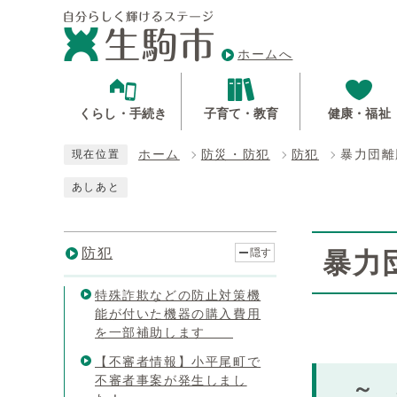
ホームへ
くらし・手続き
子育て・教育
健康・福祉
ホーム
防災・防犯
防犯
暴力団離
現在位置
あしあと
防犯
隠す
暴力
特殊詐欺などの防止対策機
能が付いた機器の購入費用
を一部補助します
【不審者情報】小平尾町で
不審者事案が発生しまし
～ 