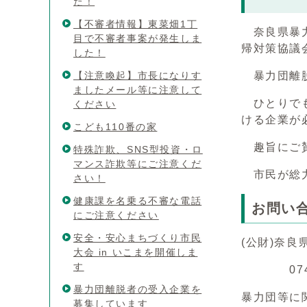
た！
【不審者情報】東菜畑1丁
奈良県暴力
目で不審者事案が発生しま
帰対策協議
した！
【注意喚起】市長になりす
暴力団離脱
ましたメール等に注意して
ひとりでも
ください
ける企業が
こども110番の家
趣旨にご賛
特殊詐欺、SNS型投資・ロ
マンス詐欺等にご注意くだ
市民が総力
さい！
健康課を名乗る不審な電話
お問い
にご注意ください
安全・安心まちづくり市民
(公財)奈良
大会 in いこまを開催しま
す
0742－
暴力団離脱者の受入企業を
暴力団等に
募集しています