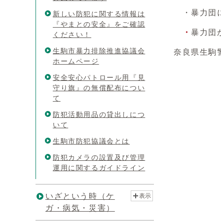
・暴力団に関
新しい防犯に関する情報は
『やまとの安全』をご確認
・
暴力団か
ください！
生駒市暴力排除推進協議会
奈良県生駒警
ホームページ
安全安心パトロール用『見
守り旗』の無償配布につい
て
防犯活動用品の貸出しにつ
いて
生駒市防犯協議会とは
防犯カメラの設置及び管理
運用に関するガイドライン
いざという時（ケ
表示
ガ・病気・災害）