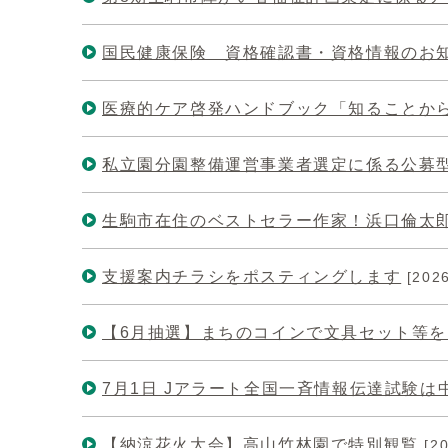
国民健康保険 資格確認書・資格情報のお
医療的ケア啓発ハンドブック「知ることか
私立園分園整備運営事業者選定に係る公募
生駒市在住のベストセラー作家！浜口倫太
支援案内チラシをポスティングします
[202
【6月抽選】まちのコインで文具セット等
7月1日 Jアラート全国一斉情報伝達試験は
【納涼花火大会】高山竹林園で特別観覧
[2