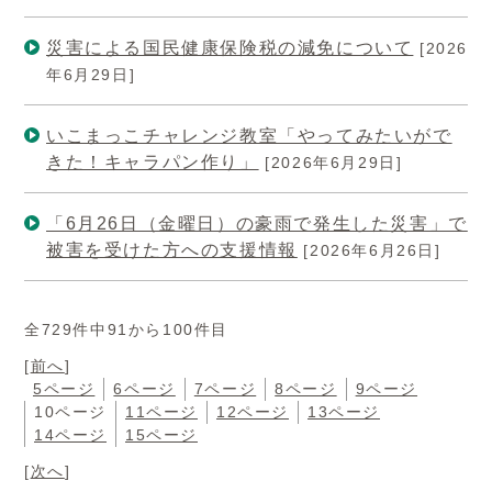
災害による国民健康保険税の減免について
[2026
年6月29日]
いこまっこチャレンジ教室「やってみたいがで
きた！キャラパン作り」
[2026年6月29日]
「6月26日（金曜日）の豪雨で発生した災害」で
被害を受けた方への支援情報
[2026年6月26日]
全729件中91から100件目
[
前へ
]
5ページ
6ページ
7ページ
8ページ
9ページ
10ページ
11ページ
12ページ
13ページ
14ページ
15ページ
[
次へ
]