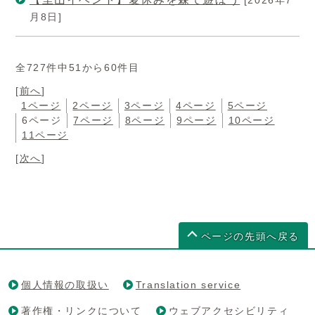
月8日]
全727件中51から60件目
[
前へ
]
1ページ
2ページ
3ページ
4ページ
5ページ
6ページ
7ページ
8ページ
9ページ
10ページ
11ページ
[
次へ
]
ページの先頭へ戻る
個人情報の取扱い
Translation service
著作権・リンクについて
ウェブアクセシビリティ