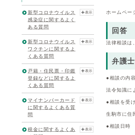
ホームペー
新型コロナウイルス
表示
感染症に関するよく
ある質問
回答
新型コロナウイルス
表示
法律相談は
ワクチンに関するよ
くある質問
弁護
戸籍・住民票・印鑑
表示
●相談の内
登録などに関するよ
くある質問
法令知識に
マイナンバーカード
表示
●相談を受
に関するよくある質
生駒市に住
問
●相談日時
税金に関するよくあ
表示