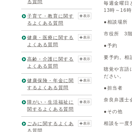
る質問
毎週金曜日
13時～16
子育て・教育に関す
表示
●相談場所
るよくある質問
市役所 3
健康・医療に関する
表示
よくある質問
●予約
要予約。相
高齢・介護に関する
表示
よくある質問
聴覚や言語
ださい。
健康保険・年金に関
表示
するよくある質問
●担当者
奈良弁護士
障がい・生活福祉に
表示
関するよくある質問
●その他
相談を一度
ごみに関するよくあ
表示
る質問