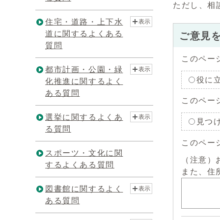
ただし、相
住宅・道路・上下水
表示
道に関するよくある
ご意見
質問
このペー
都市計画・公園・緑
表示
役に
化推進に関するよく
ある質問
このペー
選挙に関するよくあ
表示
見つ
る質問
このペー
スポーツ・文化に関
（注意）
するよくある質問
また、住
図書館に関するよく
表示
ある質問