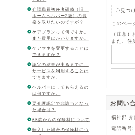
介護職員初任者研修（旧
見つ
ホームヘルパー2級）の資
格を取りたいのですが？
このペー
ケアプランって何ですか。
（注意）
また費用はかかりますか。
また、住
ケアマネを変更することは
できますか？
認定の結果が出るまでに、
サービスを利用することは
できますか。
ヘルパーにしてもらえるの
は何ですか。
お問い
要介護認定で非該当となっ
た場合は？
福祉部 
65歳からの保険料について
電話番号:
転入した場合の保険料につ