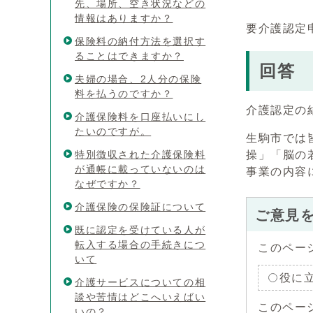
先、場所、空き状況などの
情報はありますか？
要介護認定
保険料の納付方法を選択す
ることはできますか？
回答
夫婦の場合、2人分の保険
料を払うのですか？
介護認定の
介護保険料を口座払いにし
たいのですが。
生駒市では
特別徴収された介護保険料
操」「脳の
が通帳に載っていないのは
事業の内容
なぜですか？
介護保険の保険証について
ご意見
既に認定を受けている人が
転入する場合の手続きにつ
このペー
いて
役に
介護サービスについての相
談や苦情はどこへいえばい
このペー
いの？