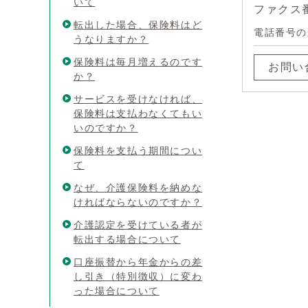
いて
ファクス番号
転出した場合、保険料はど
電話番号の
うなりますか？
保険料は毎月増えるのです
お問い
か？
サービスを受けなければ、
保険料は支払わなくてもい
いのですか？
保険料を支払う期間につい
て
なぜ、介護保険料を納めな
ければならないのですか？
介護認定を受けている者が
転出する場合について
口座振替から年金からの差
し引き（特別徴収）に変わ
った場合について