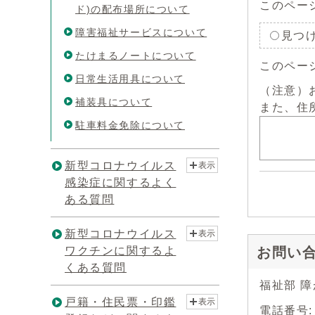
このペー
ド)の配布場所について
障害福祉サービスについて
見つ
たけまるノートについて
このペー
日常生活用具について
（注意）
補装具について
また、住
駐車料金免除について
新型コロナウイルス
表示
感染症に関するよく
ある質問
新型コロナウイルス
表示
ワクチンに関するよ
お問い
くある質問
福祉部 
戸籍・住民票・印鑑
表示
電話番号: