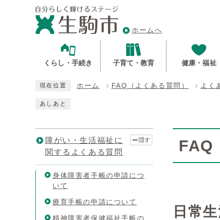
ホームへ
くらし・手続き
子育て・教育
健康・福祉
ホーム
FAQ（よくある質問）
よく
現在位置
あしあと
障がい・生活福祉に
隠す
FA
関するよくある質問
身体障害者手帳の申請につ
いて
療育手帳の申請について
日常生
精神障害者保健福祉手帳の