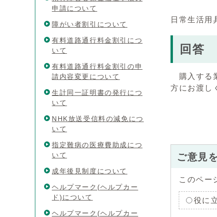
申請について
日常生活用
障がい者割引について
有料道路通行料金割引につ
回答
いて
有料道路通行料金割引の申
購入する業
請内容変更について
方にお渡し
生計同一証明書の発行につ
いて
NHK放送受信料の減免につ
いて
指定難病の医療費助成につ
いて
ご意見
成年後見制度について
このペー
ヘルプマーク(ヘルプカー
ド)について
役に
ヘルプマーク(ヘルプカー