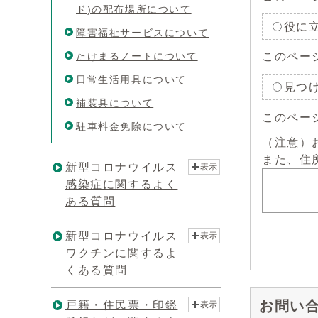
ド)の配布場所について
役に
障害福祉サービスについて
このペー
たけまるノートについて
日常生活用具について
見つ
補装具について
このペー
駐車料金免除について
（注意）
また、住
新型コロナウイルス
表示
感染症に関するよく
ある質問
新型コロナウイルス
表示
ワクチンに関するよ
くある質問
お問い
戸籍・住民票・印鑑
表示