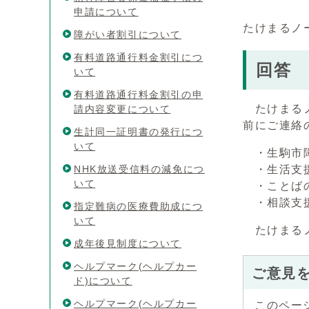
申請について
たけまるノ
障がい者割引について
有料道路通行料金割引につ
回答
いて
有料道路通行料金割引の申
たけまるノ
請内容変更について
前にご連絡
生計同一証明書の発行につ
いて
・生駒市障
NHK放送受信料の減免につ
・生活支援
いて
・ことばの
・相談支援
指定難病の医療費助成につ
いて
たけまるノ
成年後見制度について
ヘルプマーク(ヘルプカー
ご意見
ド)について
ヘルプマーク(ヘルプカー
このペー