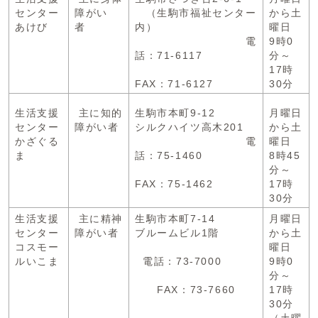
センター
障がい
（生駒市福祉センター
から土
あけび
者
内）
曜日
電
9時0
話：71-6117
分～
17時
FAX：71-6127
30分
生活支援
主に知的
生駒市本町9-12
月曜日
センター
障がい者
シルクハイツ高木201
から土
かざぐる
電
曜日
ま
話：75-1460
8時45
分～
FAX：75-1462
17時
30分
生活支援
主に精神
生駒市本町7-14
月曜日
センター
障がい者
ブルームビル1階
から土
コスモー
曜日
ルいこま
電話：73-7000
9時0
分～
FAX：73-7660
17時
30分