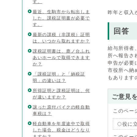
す。
最近、生駒市から転出しま
昨年と収入
した。課税証明書が必要で
す。
回答
最新の課税（非課税）証明
は、いつから取れますか？
給与所得者
課税証明書は、鹿ノ台ふれ
所へ報告さ
あいホールで取得できます
申告が必要
か？
市役所へ納
「課税証明」と「納税証
もあります
明」の違いは？
所得証明と課税証明は、何
ご意見
が違いますか？
譲った原付バイクの軽自動
このペー
車税は？
軽自動車を年度途中で取得
役に
した場合、税金はどうなり
ますか？
このペー