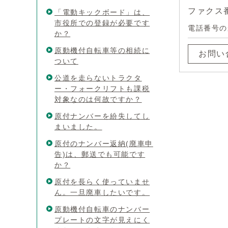
ファクス番号
「電動キックボード」は、
市役所での登録が必要です
電話番号の
か？
原動機付自転車等の相続に
お問い
ついて
公道を走らないトラクタ
ー・フォークリフトも課税
対象なのは何故ですか？
原付ナンバーを紛失してし
まいました。
原付のナンバー返納(廃車申
告)は、郵送でも可能です
か？
原付を長らく使っていませ
ん。一旦廃車したいです。
原動機付自転車のナンバー
プレートの文字が見えにく