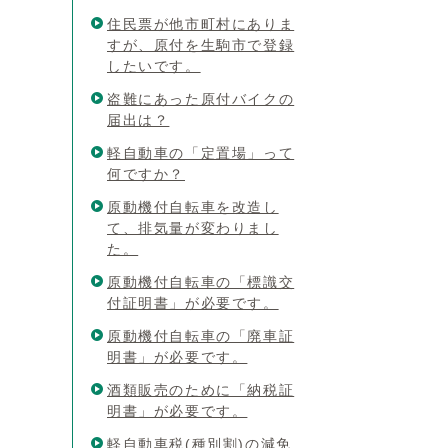
住民票が他市町村にありま
すが、原付を生駒市で登録
したいです。
盗難にあった原付バイクの
届出は？
軽自動車の「定置場」って
何ですか？
原動機付自転車を改造し
て、排気量が変わりまし
た。
原動機付自転車の「標識交
付証明書」が必要です。
原動機付自転車の「廃車証
明書」が必要です。
酒類販売のために「納税証
明書」が必要です。
軽自動車税(種別割)の減免