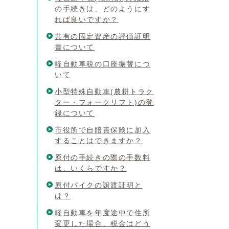
の手続きは、どのようにす
れば良いですか？
共有の固定資産の評価証明
書について
軽自動車税の口座振替につ
いて
小型特殊自動車(農耕トラク
ター・フォークリフト)の登
録について
市役所で自賠責保険に加入
することはできますか？
原付の手続きの際の手数料
は、いくらですか？
原付バイクの譲渡証明と
は？
軽自動車を年度途中で住所
変更した場合、税金はどう