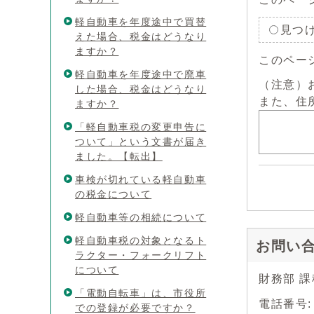
軽自動車を年度途中で買替
見つ
えた場合、税金はどうなり
ますか？
このペー
軽自動車を年度途中で廃車
（注意）
した場合、税金はどうなり
また、住
ますか？
「軽自動車税の変更申告に
ついて」という文書が届き
ました。【転出】
車検が切れている軽自動車
の税金について
軽自動車等の相続について
軽自動車税の対象となるト
お問い
ラクター・フォークリフト
について
財務部 
「電動自転車」は、市役所
電話番号:
での登録が必要ですか？