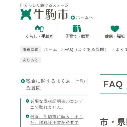
ホームへ
くらし・手続き
子育て・教育
健康・福祉
ホーム
FAQ（よくある質問）
よく
現在位置
あしあと
税金に関するよくあ
隠す
FA
る質問
必要な課税証明書がコンビ
ニで取れません。
最近、生駒市に転入しまし
市・県
た。課税証明書が必要で