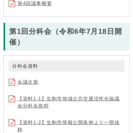
第4回議事概要
第1回分科会（令和6年7月18日開
催）
分科会資料
会議次第
【資料1-1】生駒市地域公共交通活性化協議
会分科会規程
【資料1-2】生駒市情報公開条例より一部抜
粋