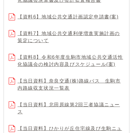
化協議会決算書及び会計監査報告書
【資料6】地域公共交通計画認定申請書(案)
【資料7】地域公共交通利便増進実施計画の
策定について
【資料8】令和6年度生駒市地域公共交通活性
化協議会の検討内容及びスケジュール(案)
【当日資料】奈良交通(株)路線バス 生駒市
内路線収支状況一覧表
【当日資料】北田原線第2回三者協議ニュー
ス
【当日資料】ひかりが丘住宅線及び生駒ニュ