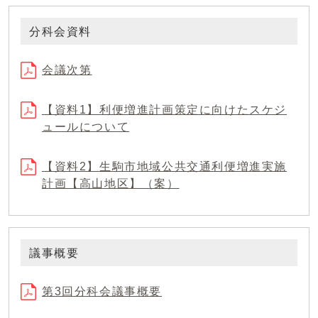
分科会資料
会議次第
【資料1】利便増進計画策定に向けたスケジ
ュールについて
【資料2】生駒市地域公共交通利便増進実施
計画【高山地区】（案）
議事概要
第3回分科会議事概要