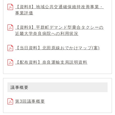
【資料8】地域公共交通確保維持改善事業・
事業評価
【資料9】平群町デマンド型乗合タクシーの
近畿大学奈良病院への利用状況
【当日資料】北田原線おでかけマップ(案)
【配布資料】奈良運輸支局説明資料
議事概要
第3回議事概要