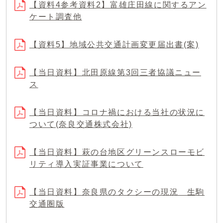
【資料4参考資料2】富雄庄田線に関するアン
ケート調査他
【資料5】地域公共交通計画変更届出書(案)
【当日資料】北田原線第3回三者協議ニュー
ス
【当日資料】コロナ禍における当社の状況に
ついて(奈良交通株式会社)
【当日資料】萩の台地区グリーンスローモビ
リティ導入実証事業について
【当日資料】奈良県のタクシーの現況 生駒
交通圏版