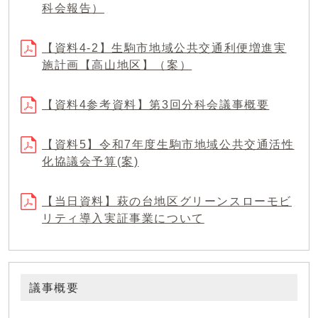
科会報告）
【資料4-2】生駒市地域公共交通利便増進実
施計画【高山地区】（案）
【資料4参考資料】第3回分科会議事概要
【資料5】令和7年度生駒市地域公共交通活性
化協議会予算(案)
【当日資料】萩の台地区グリーンスローモビ
リティ導入実証事業について
議事概要