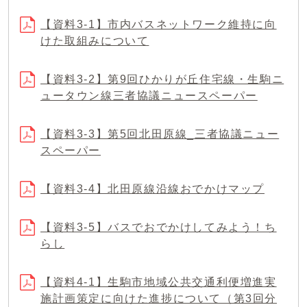
【資料3-1】市内バスネットワーク維持に向
けた取組みについて
【資料3-2】第9回ひかりが丘住宅線・生駒ニ
ュータウン線三者協議ニュースペーパー
【資料3-3】第5回北田原線_三者協議ニュー
スペーパー
【資料3-4】北田原線沿線おでかけマップ
【資料3-5】バスでおでかけしてみよう！ち
らし
【資料4-1】生駒市地域公共交通利便増進実
施計画策定に向けた進捗について（第3回分