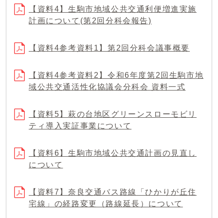
【資料4】生駒市地域公共交通利便増進実施
計画について(第2回分科会報告)
【資料4参考資料1】第2回分科会議事概要
【資料4参考資料2】令和6年度第2回生駒市地
域公共交通活性化協議会分科会 資料一式
【資料5】萩の台地区グリーンスローモビリ
ティ導入実証事業について
【資料6】生駒市地域公共交通計画の見直し
について
【資料7】奈良交通バス路線「ひかりが丘住
宅線」の経路変更（路線延長）について