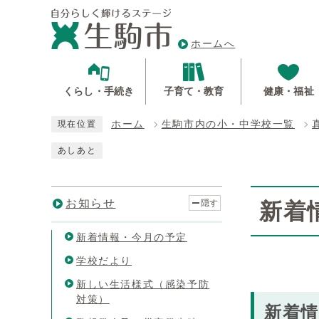
ホームへ
くらし・手続き
子育て・教育
健康・福祉
ホーム
生駒市内の小・中学校一覧
現在位置
あしあと
お知らせ
隠す
新着
新着情報・今月の予定
学校だより
新しい生活様式（感染予防
対策）
新着情