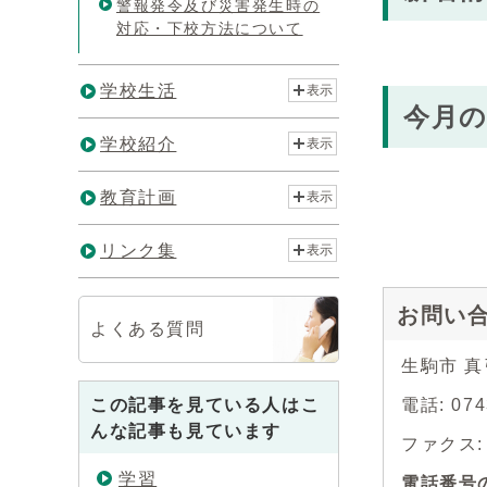
警報発令及び災害発生時の
対応・下校方法について
学校生活
表示
今月
学校紹介
表示
教育計画
表示
リンク集
表示
お問い
よくある質問
生駒市 
この記事を見ている人はこ
電話: 074
んな記事も見ています
ファクス: 0
学習
電話番号