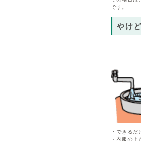
です。
やけ
・できるだ
・衣服の上