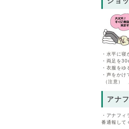
ショ
・水平に寝
・両足を3
・衣服をゆ
・声をかけ
（注意） 
アナ
・アナフィ
番通報して