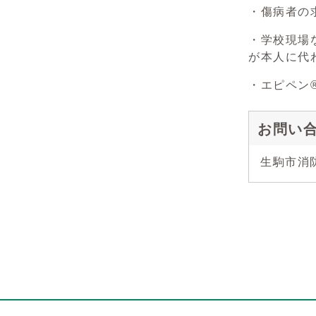
・傷病者の
・学校現場
が本人に代
・エピペン
お問い
生駒市消防