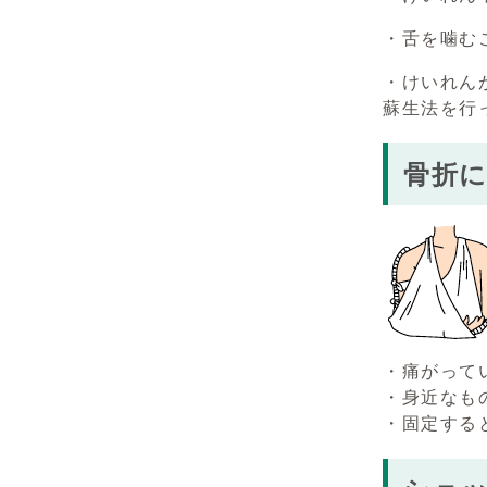
・舌を噛む
・けいれん
蘇生法を行
骨折
・痛がって
・身近なも
・固定する