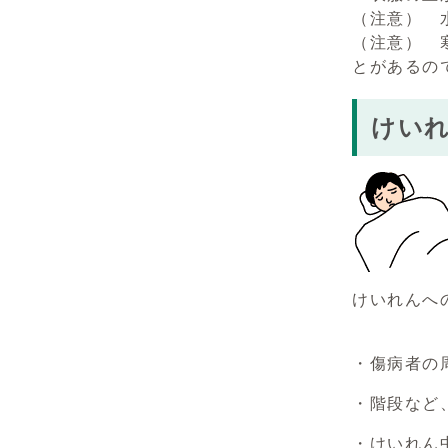
（注意） 
（注意） 
とがあるの
けい
けいれんへ
・傷病者の
・階段など
・けいれん