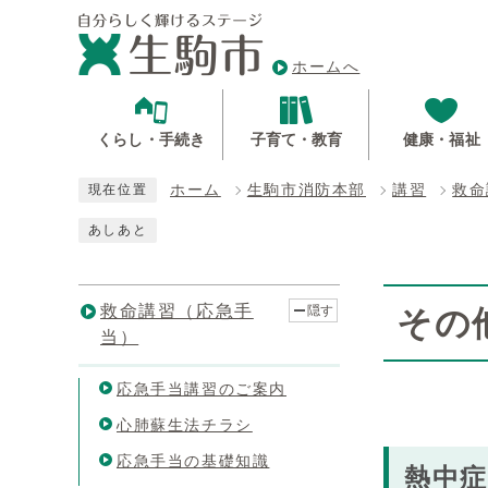
ホームへ
くらし・手続き
子育て・教育
健康・福祉
ホーム
生駒市消防本部
講習
救命
現在位置
あしあと
救命講習（応急手
隠す
その
当）
応急手当講習のご案内
心肺蘇生法チラシ
応急手当の基礎知識
熱中