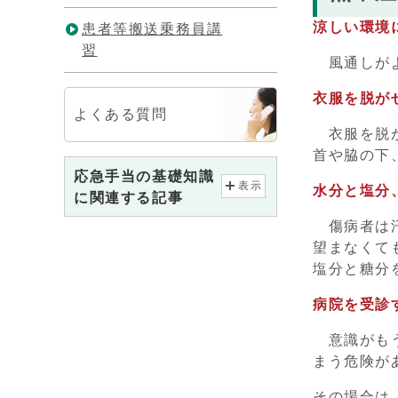
涼しい環境
患者等搬送乗務員講
習
風通しがよ
衣服を脱が
よくある質問
衣服を脱が
首や脇の下
応急手当の基礎知識
表示
水分と塩分
に関連する記事
傷病者は汗
望まなくて
塩分と糖分
病院を受診
意識がもう
まう危険が
その場合は