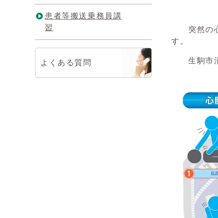
患者等搬送乗務員講
習
突然の心停
す。
生駒市消防
よくある質問