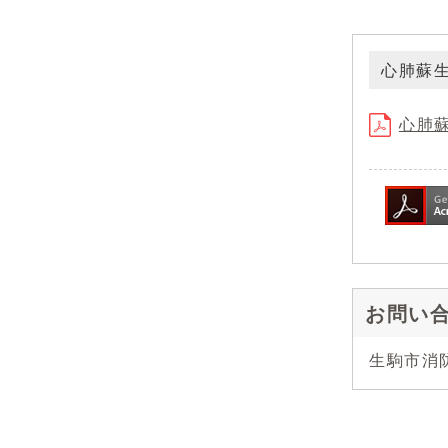
心肺蘇
心肺蘇
お問い
生駒市消防