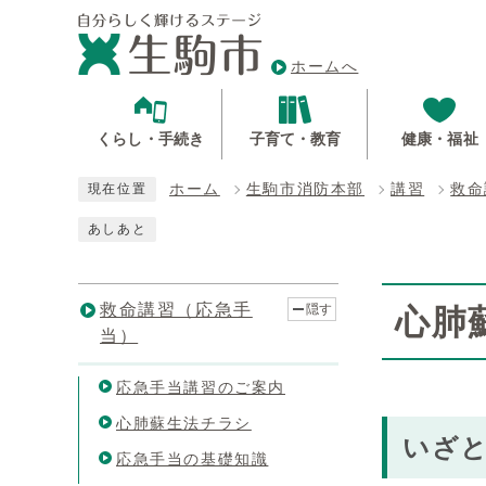
ホームへ
くらし・手続き
子育て・教育
健康・福祉
ホーム
生駒市消防本部
講習
救命
現在位置
あしあと
救命講習（応急手
隠す
心肺
当）
応急手当講習のご案内
心肺蘇生法チラシ
いざ
応急手当の基礎知識