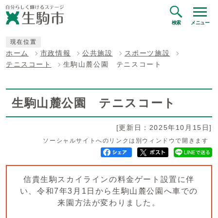
検索
メニュー
現在位置
ホーム
市政情報
公共施設
スポーツ施設
テニスコート
生駒山麓公園 テニスコート
生駒山麓公園 テニスコート
[更新日：2025年10月15日]
ソーシャルサイトへのリンクは別ウィンドウで開きます
信貴生駒スカイラインの料金ゲート設置に伴
い、令和7年3月1日から生駒山麓公園へ車での
来園方法が変わりました。